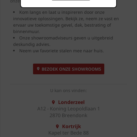
onze showrooms.
Kom langs en laat u inspireren door onze
innovatieve oplossingen. Bekijk ze, neem ze vast en
ervaar uw toekomstige gevel, dak, bestrating of
binnenmuur.
Onze showroomadviseurs geven u uitgebreid
deskundig advies.
Neem uw favoriete stalen mee naar huis.
BEZOEK ONZE SHOWROOMS
U kan ons vinden:
Londerzeel
A12 - Koning Leopoldlaan 1
2870 Breendonk
Kortrijk
Kapel ter Bede 88