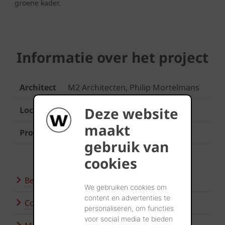
groene kader.
Informatie over het project
Architect
M2 Architecten, Philip Mortelmans
Deze website
Locatie
Emblem
maakt
Product
Terca Milosa Kogelbloem
gebruik van
cookies
Bezoek onze showroom
We gebruiken cookies om
content en advertenties te
Contacteer ons
personaliseren, om functies
voor social media te bieden