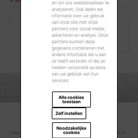
Meer inspiratie
en om ons websiteverkeer te
analyseren. Ook delen we
informatie over uw gebruik
van onze site met onze
Contact
partners voor social media,
+32 56 24 96 38
adverteren en analyse. Deze
partners kunnen deze
info@wienerberger.be
gegevens combineren met
andere informatie die u aan
ze heeft verstrekt of die ze
hebben verzameld op basis
van uw gebruik van hun
services.
Alle cookies
toestaan
Zelf instellen
Kijk. Droom. Kies.
Noodzakelijke
Laten we samen letterlijk uw dromen tastbaar maken in
cookies