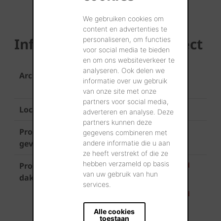
We gebruiken cookies om
content en advertenties te
Informatie over het project
personaliseren, om functies
voor social media te bieden
en om ons websiteverkeer te
analyseren. Ook delen we
Architect
architecten Vanbecelaere en
informatie over uw gebruik
Hauspie
van onze site met onze
partners voor social media,
Locatie
Nieuwpoort
adverteren en analyse. Deze
partners kunnen deze
Product
Terca Agora Superwit
gegevens combineren met
gevel
andere informatie die u aan
ze heeft verstrekt of die ze
hebben verzameld op basis
Product
Koramic Tegelpan Elfino Duinzand
van uw gebruik van hun
licht
dak
services.
Koramic Tegelpan Elfino Duinzand
donker
Alle cookies
toestaan