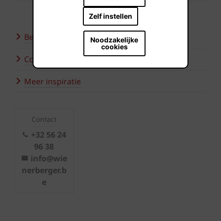
Zelf instellen
Bezoek onze showroom
Noodzakelijke
cookies
Contacteer ons
Meer inspiratie
Contact
+32 56 24
96 38
info@wie
nerberger.b
e