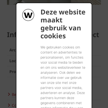
Deze website
maakt
gebruik van
Informatie over het project
cookies
We gebruiken cookies om
Architect
ARCHI2000
content en advertenties te
personaliseren, om functies
Locatie
Oostende
voor social media te bieden
en om ons websiteverkeer te
Product
Terca gevelstenen op maat
analyseren. Ook delen we
informatie over uw gebruik
van onze site met onze
partners voor social media,
adverteren en analyse. Deze
Bezoek onze showroom
partners kunnen deze
gegevens combineren met
Contacteer ons
andere informatie die u aan