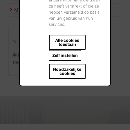
ze heeft verstrekt of die ze
Meer inspiratie
hebben verzameld op basis
van uw gebruik van hun
services.
Contact
Alle cookies
+32 56 24
toestaan
96 38
info@wie
Zelf instellen
nerberger.b
e
Noodzakelijke
cookies