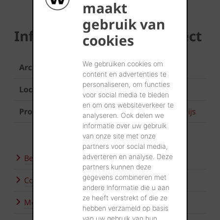
maakt
gebruik van
Informatie over het project
cookies
We gebruiken cookies om
Architect
a[RT], Jabbeke
content en advertenties te
personaliseren, om functies
Locatie
Varsenare
voor social media te bieden
en om ons websiteverkeer te
Product
Koramic Tegelpan Elfino Agaatgrijs
analyseren. Ook delen we
informatie over uw gebruik
van onze site met onze
partners voor social media,
adverteren en analyse. Deze
Bezoek onze showroom
partners kunnen deze
gegevens combineren met
Contacteer ons
andere informatie die u aan
ze heeft verstrekt of die ze
Meer inspiratie
hebben verzameld op basis
van uw gebruik van hun