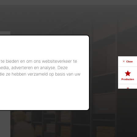
 te bieden en om ons websiteverkeer te
Close
media, adverteren en analyse. Deze
 die ze hebben verzameld op basis van uw
Producten
Downloads
Showrooms
Jobs