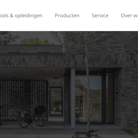
ools & opleidingen
Producten
Service
Over w