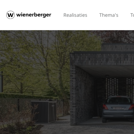
Realisaties
Thema's
T