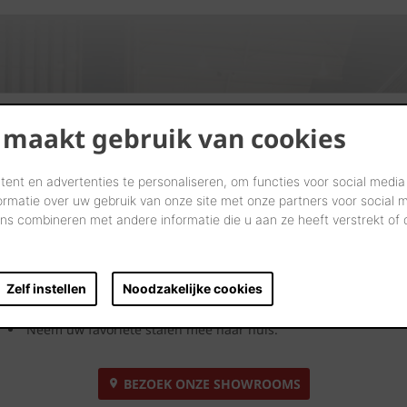
Kijk. Droom. Kies.
 maakt gebruik van cookies
Laten we samen letterlijk uw dromen tastbaar maken in onze
ent en advertenties te personaliseren, om functies voor social media
showrooms.
ormatie over uw gebruik van onze site met onze partners voor social 
s combineren met andere informatie die u aan ze heeft verstrekt of
Kom langs en laat u inspireren door onze innovatieve
oplossingen. Bekijk ze, neem ze vast en ervaar uw toekomstige
gevel, dak, bestrating of binnenmuur.
Zelf instellen
Noodzakelijke cookies
Onze showroomadviseurs geven u uitgebreid deskundig
advies.
Neem uw favoriete stalen mee naar huis.
BEZOEK ONZE SHOWROOMS