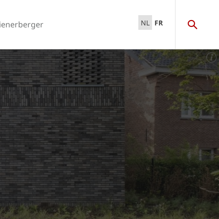
NL
FR
ienerberger