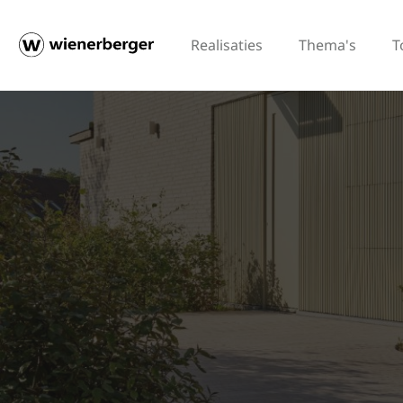
Realisaties
Thema's
T