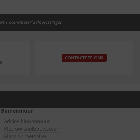
ame bouwmateriaaloplossingen
p
CONTACTEER ONS
6
Binnenmuur
Advies binnenmuur
Kies uw snelbouwsteen
Klassiek metselen