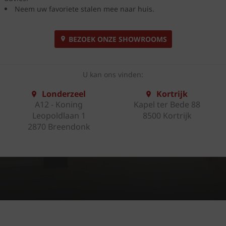
Neem uw favoriete stalen mee naar huis.
BEZOEK ONZE SHOWROOMS
U kan ons vinden:
Londerzeel
Kortrijk
A12 - Koning
Kapel ter Bede 88
Leopoldlaan 1
8500 Kortrijk
2870 Breendonk