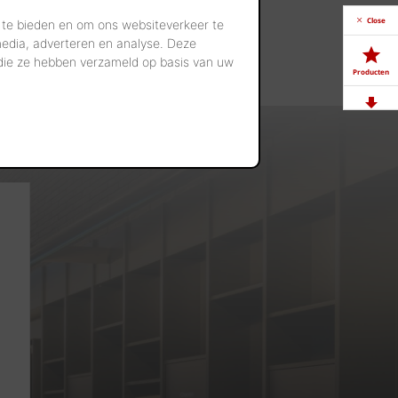
Close
 te bieden en om ons websiteverkeer te
media, adverteren en analyse. Deze
 die ze hebben verzameld op basis van uw
Producten
Downloads
Showrooms
Jobs