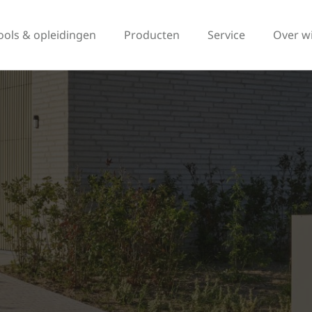
ools & opleidingen
Producten
Service
Over w