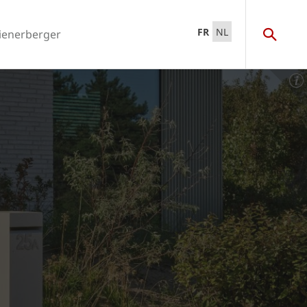
FR
NL
ienerberger