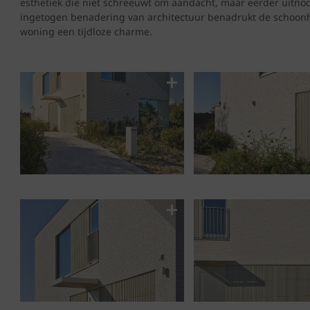
esthetiek die niet schreeuwt om aandacht, maar eerder uitno
ingetogen benadering van architectuur benadrukt de schoonh
woning een tijdloze charme.