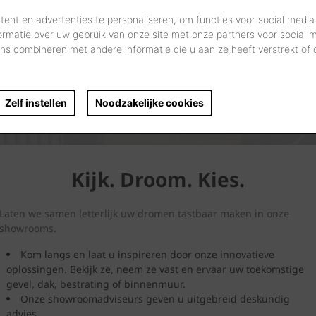
ent en advertenties te personaliseren, om functies voor social media
ormatie over uw gebruik van onze site met onze partners voor social 
s combineren met andere informatie die u aan ze heeft verstrekt of
Zelf instellen
Noodzakelijke cookies
Kijk. Droom. Kies.
Laten we samen letterlijk uw dromen tastbaar maken in onze
showrooms.
Kom langs en laat u inspireren door onze innovatieve
oplossingen. Bekijk ze, neem ze vast en ervaar uw toekomstige
gevel, dak, bestrating of binnenmuur.
Onze showroomadviseurs geven u uitgebreid deskundig
advies.