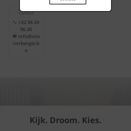
Contact
+32 56 24
96 38
info@wie
nerberger.b
e
Kijk. Droom. Kies.