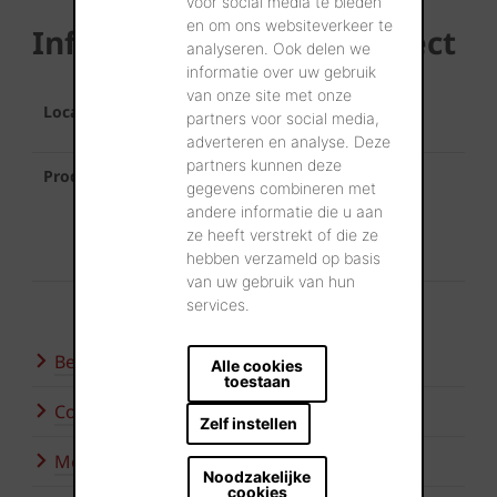
voor social media te bieden
en om ons websiteverkeer te
Informatie over het project
analyseren. Ook delen we
informatie over uw gebruik
van onze site met onze
Locatie
Bornem
partners voor social media,
adverteren en analyse. Deze
partners kunnen deze
Product
Terca Recup Zevendonkse
gegevens combineren met
andere informatie die u aan
Koramic Vlaamse Pan 401 Leikleur mat
ze heeft verstrekt of die ze
geglazuurd
hebben verzameld op basis
van uw gebruik van hun
services.
Bezoek onze showroom
Alle cookies
toestaan
Contacteer ons
Zelf instellen
Meer inspiratie
Noodzakelijke
cookies