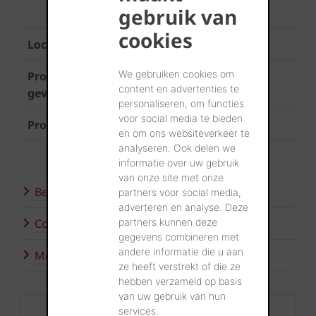
gebruik van
Pillen
cookies
Locatie
Izegem
We gebruiken cookies om
Product
Terca Elignia
content en advertenties te
gevel
personaliseren, om functies
voor social media te bieden
Product dak
Koramic Actua 10 Gewolkt
en om ons websiteverkeer te
analyseren. Ook delen we
informatie over uw gebruik
van onze site met onze
Bezoek onze showroom
partners voor social media,
adverteren en analyse. Deze
partners kunnen deze
Contacteer ons
gegevens combineren met
andere informatie die u aan
Meer inspiratie
ze heeft verstrekt of die ze
hebben verzameld op basis
van uw gebruik van hun
services.
Contact