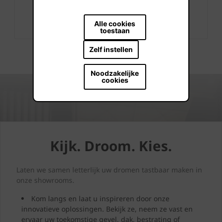
+32 56 24 96 38
Alle cookies
info@wienerberger.be
toestaan
Zelf instellen
Noodzakelijke
cookies
Kijk. Droom. Kies.
Laten we samen letterlijk uw dromen tastbaar maken in
onze showrooms.
Kom langs en laat u inspireren door onze
innovatieve oplossingen. Bekijk ze, neem ze vast en
ervaar uw toekomstige gevel, dak, bestrating of