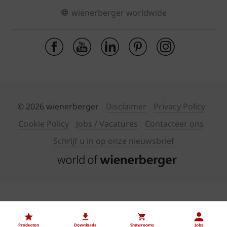
wienerberger worldwide
© 2026 wienerberger
Disclaimer
Privacy Policy
Cookie Policy
Jobs / Vacatures
Contacteer ons
Schrijf u in op onze nieuwsbrief
Producten
Downloads
Showrooms
Jobs