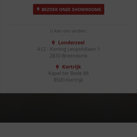
BEZOEK ONZE SHOWROOMS
U kan ons vinden:
Londerzeel
A12 - Koning Leopoldlaan 1
2870 Breendonk
Kortrijk
Kapel ter Bede 88
8500 Kortrijk