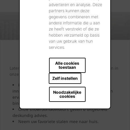
adverteren en analyse. Deze
partners kunnen deze
gegevens combineren met
andere informatie die u aan
ze heeft verstrekt of die ze
hebben verzameld op basis
van uw gebruik van hun
services.
Kijk. Droom. Kies.
Alle cookies
toestaan
Laten we samen letterlijk uw dromen tastbaar maken in
onze showrooms.
Zelf instellen
Kom langs en laat u inspireren door onze
innovatieve oplossingen. Bekijk ze, neem ze vast en
Noodzakelijke
cookies
ervaar uw toekomstige gevel, dak, bestrating of
binnenmuur.
Onze showroomadviseurs geven u uitgebreid
deskundig advies.
Neem uw favoriete stalen mee naar huis.