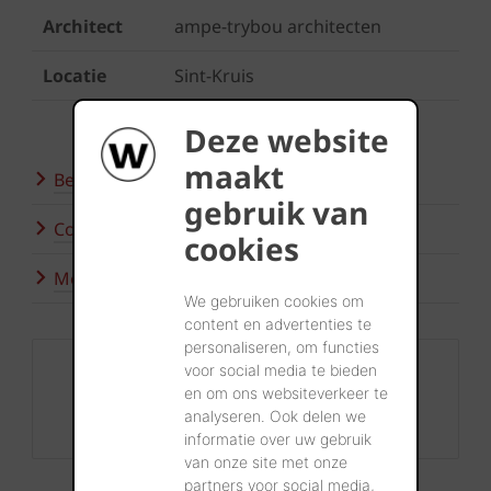
Architect
ampe-trybou architecten
Locatie
Sint-Kruis
Deze website
maakt
Bezoek onze showrooms
gebruik van
Contacteer ons
cookies
Meer inspiratie
We gebruiken cookies om
content en advertenties te
personaliseren, om functies
Contact
voor social media te bieden
en om ons websiteverkeer te
+32 56 24 96 38
analyseren. Ook delen we
info@wienerberger.be
informatie over uw gebruik
van onze site met onze
partners voor social media,