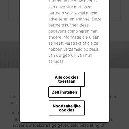
informatie over uw gebruik
+32 56 24 96 38
van onze site met onze
info@wienerberger.be
partners voor social media,
adverteren en analyse. Deze
partners kunnen deze
gegevens combineren met
andere informatie die u aan
ze heeft verstrekt of die ze
hebben verzameld op basis
van uw gebruik van hun
services.
Alle cookies
Kijk. Droom. Kies.
toestaan
Zelf instellen
Laten we samen letterlijk uw dromen tastbaar maken in
onze showrooms.
Noodzakelijke
cookies
Kom langs en laat u inspireren door onze
innovatieve oplossingen. Bekijk ze, neem ze vast en
ervaar uw toekomstige gevel, dak, bestrating of