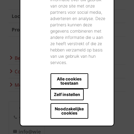
Oostende
van onze site met onze
partners voor social media,
Locatie
Bredene
adverteren en analyse. Deze
partners kunnen deze
Product
Terca Elignia Arctica Wit
gegevens combineren met
andere informatie die u aan
ze heeft verstrekt of die ze
hebben verzameld op basis
van uw gebruik van hun
Bezoek onze showroom
services.
Contacteer ons
Alle cookies
toestaan
Meer inspiratie
Zelf instellen
Contact
Noodzakelijke
cookies
+32 56 24
96 38
info@wie