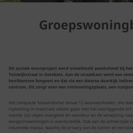
Groepswoningbo
Dit sociale woonproject werd ontwikkeld aansluitend bij he
Tuinwijkstraat in Geetbets. Aan de straatkant werd een semi
hoofdentree fungeert en dat via een dwarse doorkijk indirect
centrum. Dit zorgt voor een ontmoetingsplaats, een rustpun
Het compacte ‘totaalvolume’ omvat 12 wooneenheden, die door
inplanting in maximale relatie gaan met het voorliggende erf 
manier zijn eigen voorgevel én voordeur en de verwijzing na
eengezinswoningen is overduidelijk. Ook aan de achterzijde r
volumieke massa, waarbij de privacy van de tuinen en terras