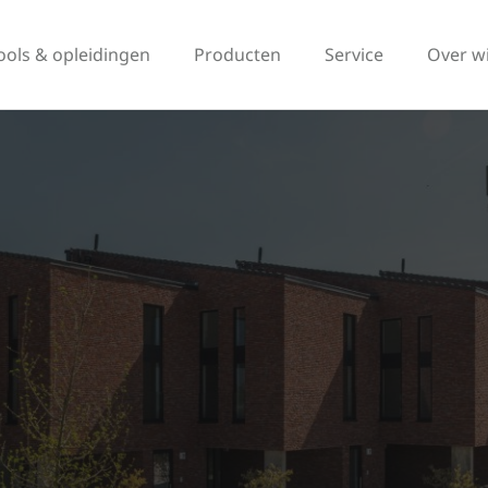
ools & opleidingen
Producten
Service
Over w