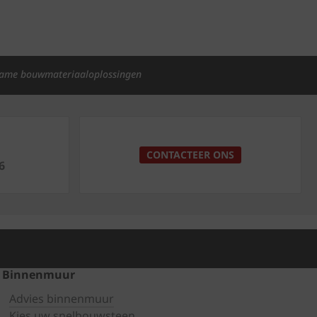
ame bouwmateriaaloplossingen
p
CONTACTEER ONS
6
Binnenmuur
Advies binnenmuur
Kies uw snelbouwsteen