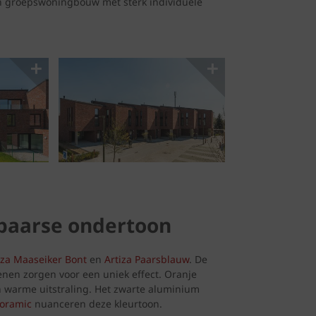
een groepswoningbouw met sterk individuele
tpaarse ondertoon
iza Maaseiker Bont
en
Artiza Paarsblauw
. De
nen zorgen voor een uniek effect. Oranje
 warme uitstraling. Het zwarte aluminium
Koramic
nuanceren deze kleurtoon.