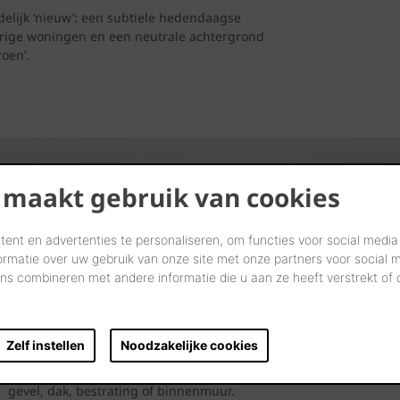
idelijk ‘nieuw’: een subtiele hedendaagse
rige woningen en een neutrale achtergrond
oen’.
 maakt gebruik van cookies
ent en advertenties te personaliseren, om functies voor social media
Kijk. Droom. Kies.
ormatie over uw gebruik van onze site met onze partners voor social 
s combineren met andere informatie die u aan ze heeft verstrekt of
Laten we samen letterlijk uw dromen tastbaar maken in onze
showrooms.
Zelf instellen
Noodzakelijke cookies
Kom langs en laat u inspireren door onze innovatieve
oplossingen. Bekijk ze, neem ze vast en ervaar uw toekomstige
gevel, dak, bestrating of binnenmuur.