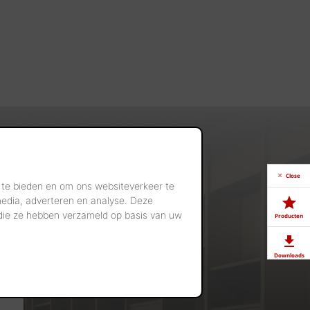
Close
 te bieden en om ons websiteverkeer te
media, adverteren en analyse. Deze
 die ze hebben verzameld op basis van uw
Producten
Downloads
Showrooms