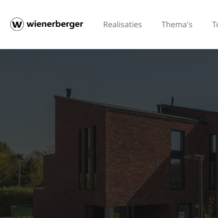
Realisaties
Thema's
T