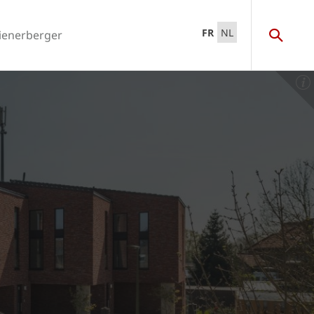
FR
NL
ienerberger