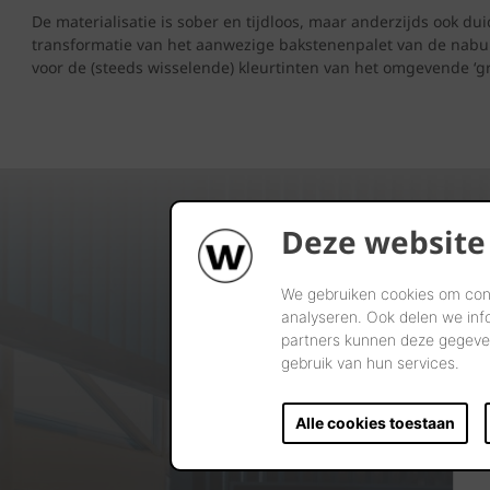
De materialisatie is sober en tijdloos, maar anderzijds ook du
transformatie van het aanwezige bakstenenpalet van de nabu
voor de (steeds wisselende) kleurtinten van het omgevende ‘gr
Deze website
We gebruiken cookies om cont
analyseren. Ook delen we inf
partners kunnen deze gegeven
gebruik van hun services.
Alle cookies toestaan