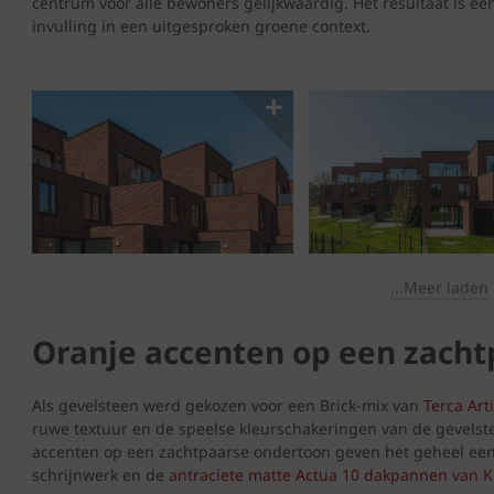
centrum voor alle bewoners gelijkwaardig. Het resultaat is 
invulling in een uitgesproken groene context.
...Meer laden
Oranje accenten op een zach
Als gevelsteen werd gekozen voor een Brick-mix van
Terca Art
ruwe textuur en de speelse kleurschakeringen van de gevelste
accenten op een zachtpaarse ondertoon geven het geheel een
schrijnwerk en de
antraciete matte Actua 10 dakpannen van 