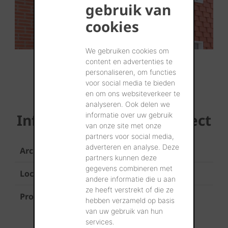
gebruik van
cookies
We gebruiken cookies om
content en advertenties te
...Meer laden
personaliseren, om functies
voor social media te bieden
en om ons websiteverkeer te
analyseren. Ook delen we
informatie over uw gebruik
Informatie over het project
van onze site met onze
partners voor social media,
adverteren en analyse. Deze
Architect
Hatrick architecten, Mechelen
partners kunnen deze
gegevens combineren met
Locatie
Mechelen
andere informatie die u aan
ze heeft verstrekt of die ze
Producten
Koramic Plato Natuurrood
hebben verzameld op basis
van uw gebruik van hun
(in Leuvens verband)
services.