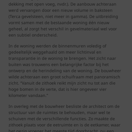
dekking met open voeg, nvdr.). De aanbouw achteraan
werd vervangen door een nieuw volume in baksteen
(Terca gevelsteen, niet meer in gamma). De uitbreiding
vormt samen met de bestaande woning één nieuw
geheel, al zorgt het verschil in gevelmateriaal wel voor
een subtiel onderscheid.
In de woning werden de binnenmuren voledig of
gedeeltelijk weggehaald om meer lichtinval en
transparantie in de woning te brengen. Het zicht naar
buiten was trouwens een belangrijke factor bij het
ontwerp en de herindeling van de woning. De bouwheer
wilde achteraan een groot schuifraam met panoramisch
zicht. “Vanuit de zithoek reikt mijn zicht nu tot aan die
hoge bomen in de verte, dat is hier ongeveer vier
kilometer vandaan.”
In overleg met de bouwheer besliste de architect om de
structuur van de ruimtes te behouden, maar wel te
schuiven met de verschillende functies. Zo maakte de
zithoek plaats voor de eetruimte en is de eetkamer, waar
het gezin vroeger het meeste tijd doorbracht, nu een