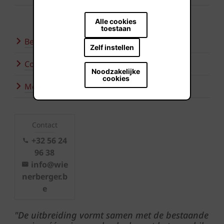
Alle cookies
toestaan
Bezoek onze showroom
Zelf instellen
Contacteer ons
Noodzakelijke
cookies
Meer inspiratie
Contact
+32 56 24
96 38
info@wie
nerberger.b
e
"De uitbreiding vormt samen met de bestaande