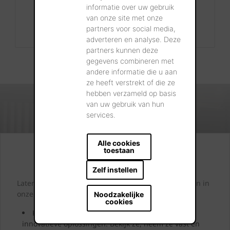
Contact
informatie over uw gebruik
van onze site met onze
+32 56 24 96 38
partners voor social media,
info@wienerberger.be
adverteren en analyse. Deze
partners kunnen deze
gegevens combineren met
andere informatie die u aan
ze heeft verstrekt of die ze
hebben verzameld op basis
van uw gebruik van hun
services.
Alle cookies
toestaan
Kijk. Droom. Kies.
Zelf instellen
Laten we samen letterlijk uw dromen tastbaar maken in
onze showrooms.
Noodzakelijke
cookies
Kom langs en laat u inspireren door onze
innovatieve oplossingen. Bekijk ze, neem ze vast en