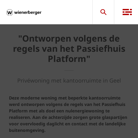
"Ontworpen volgens de
regels van het Passiefhuis
Platform"
Privéwoning met kantoorruimte in Geel
Deze moderne woning met beperkte kantoorruimte
werd ontworpen volgens de regels van het Passiefhuis
Platform met als doel een nulenergiewoning te
realiseren. Aan de achterzijde zorgen grote glaspartijen
voor overvloedig daglicht en contact met de landelijke
buitenomgeving.