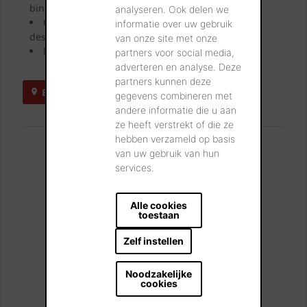
binnenmuur.
analyseren. Ook delen we
Onze showroomadviseurs geven u uitgebreid
informatie over uw gebruik
deskundig advies.
van onze site met onze
Neem uw favoriete stalen mee naar huis.
partners voor social media,
adverteren en analyse. Deze
partners kunnen deze
BEZOEK ONZE SHOWROOMS
gegevens combineren met
andere informatie die u aan
ze heeft verstrekt of die ze
hebben verzameld op basis
U kan ons vinden:
van uw gebruik van hun
Londerzeel
services.
A12 - Koning Leopoldaan 1
2870 Breendonk
Alle cookies
toestaan
Zelf instellen
Kortrijk
Kapel ter Bede 88
Noodzakelijke
8500 Kortrijk
cookies