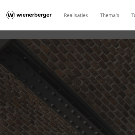
Realisaties
Thema's
T