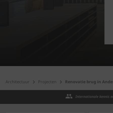
Architectuur
Projecten
Renovatie brug in Ande
Internationale kennis e