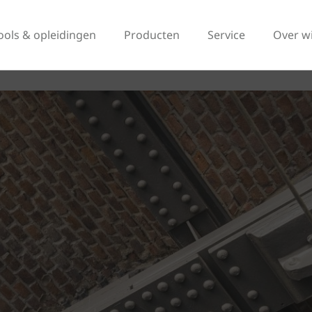
ools & opleidingen
Producten
Service
Over w