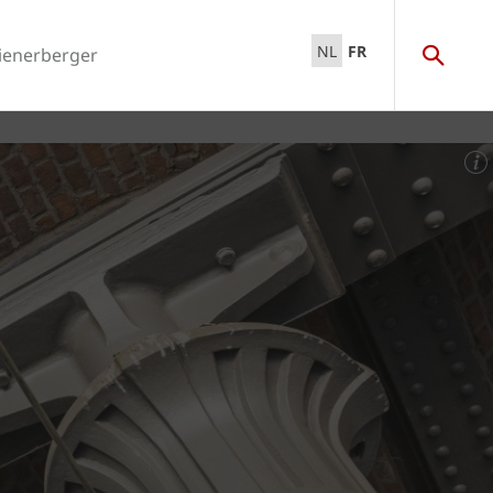
NL
FR
ienerberger