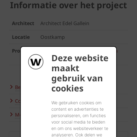
Informatie over het project
Architect
Architect Edel Gallein
Locatie
Oostkamp
Product
Koramic Stormpan 44 Oud Latem
Deze website
rood
maakt
gebruik van
cookies
Bezoek onze showroom
Contacteer ons
We gebruiken cookies om
content en advertenties te
Meer inspiratie
personaliseren, om functies
voor social media te bieden
en om ons websiteverkeer te
analyseren. Ook delen we