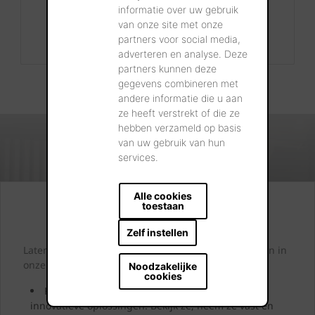
Contact
informatie over uw gebruik
van onze site met onze
+32 56 24 96 38
partners voor social media,
info@wienerberger.be
adverteren en analyse. Deze
partners kunnen deze
gegevens combineren met
andere informatie die u aan
ze heeft verstrekt of die ze
hebben verzameld op basis
van uw gebruik van hun
services.
Alle cookies
toestaan
Kijk. Droom. Kies.
Zelf instellen
Laten we samen letterlijk uw dromen tastbaar maken in
onze showrooms.
Noodzakelijke
cookies
Kom langs en laat u inspireren door onze
innovatieve oplossingen. Bekijk ze, neem ze vast en