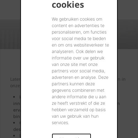
cookies
We gebruiken cookies om
content en advertenties te
personaliseren, om functies
voor social media te bieden
en om ons websiteverkeer te
analyseren. Ook delen we
informatie over uw gebruik
Kijk. Droom. Kies.
van onze site met onze
partners voor social media,
adverteren en analyse. Deze
Laten we samen letterlijk uw dromen tastbaar maken in
partners kunnen deze
onze showrooms.
gegevens combineren met
andere informatie die u aan
Kom langs en laat u inspireren door onze
ze heeft verstrekt of die ze
innovatieve oplossingen. Bekijk ze, neem ze vast en
hebben verzameld op basis
ervaar uw toekomstige gevel, dak, bestrating of
van uw gebruik van hun
binnenmuur.
services.
Onze showroomadviseurs geven u uitgebreid
deskundig advies.
Neem uw favoriete stalen mee naar huis.