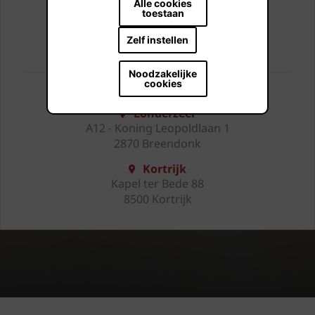
Alle cookies
toestaan
BEZOEK ONZE SHOWROOMS
Zelf instellen
Noodzakelijke
cookies
U kan ons vinden:
Londerzeel
A12 - Koning Leopoldlaan 1
2870 Breendonk
Kortrijk
Kapel ter Bede 88
8500 Kortrijk