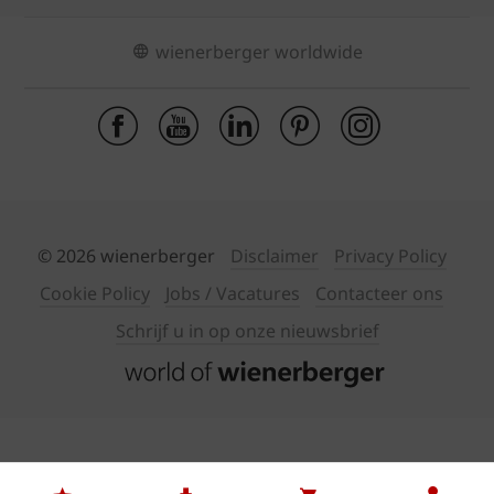
wienerberger worldwide
© 2026 wienerberger
Disclaimer
Privacy Policy
Cookie Policy
Jobs / Vacatures
Contacteer ons
Schrijf u in op onze nieuwsbrief