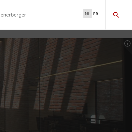
NL
FR
ienerberger