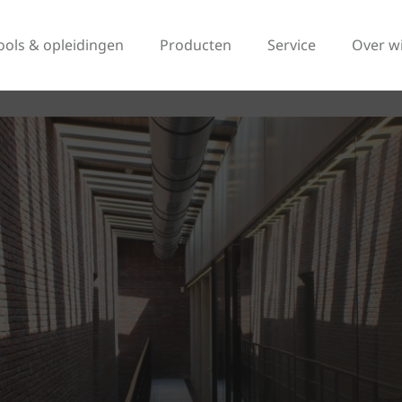
ools & opleidingen
Producten
Service
Over w