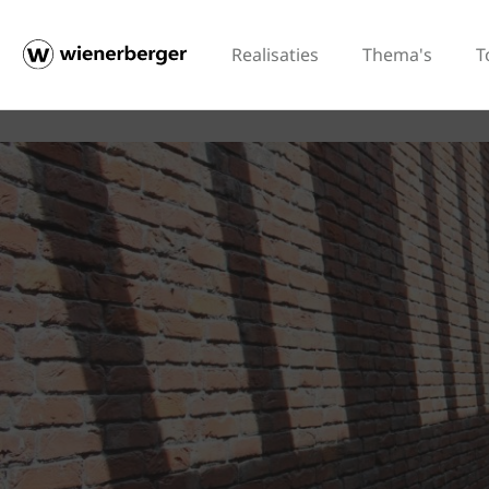
Realisaties
Thema's
T