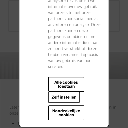
analyseren. Ook delen we
informatie over uw gebruik
Contact
van onze site met onze
+32 56 24 96 38
partners voor social media,
info@wienerberger.be
adverteren en analyse. Deze
partners kunnen deze
gegevens combineren met
andere informatie die u aan
ze heeft verstrekt of die ze
hebben verzameld op basis
van uw gebruik van hun
services.
Alle cookies
toestaan
Kijk. Droom. Kies.
Zelf instellen
Laten we samen letterlijk uw dromen tastbaar maken in
Noodzakelijke
onze showrooms.
cookies
Kom langs en laat u inspireren door onze