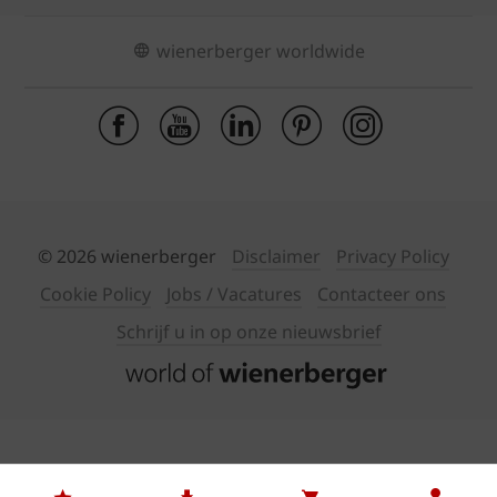
wienerberger worldwide
© 2026 wienerberger
Disclaimer
Privacy Policy
Cookie Policy
Jobs / Vacatures
Contacteer ons
Schrijf u in op onze nieuwsbrief