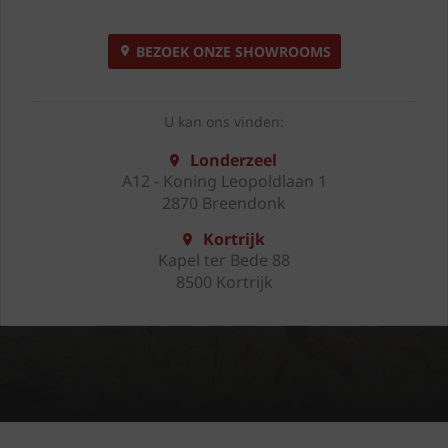
BEZOEK ONZE SHOWROOMS
U kan ons vinden:
Londerzeel
A12 - Koning Leopoldlaan 1
2870 Breendonk
Kortrijk
Kapel ter Bede 88
8500 Kortrijk