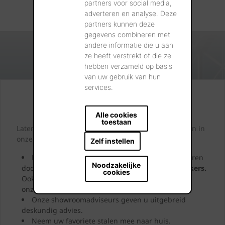
partners voor social media,
adverteren en analyse. Deze
partners kunnen deze
gegevens combineren met
andere informatie die u aan
ze heeft verstrekt of die ze
hebben verzameld op basis
van uw gebruik van hun
services.
Kijk. Droom. Kies.
Alle cookies
toestaan
Laten we samen letterlijk uw dromen tastbaar maken in
onze showrooms.
Zelf instellen
Kom langs in onze showrooms en laat u inspireren
Noodzakelijke
door de
vele soorten en kleuren
keramische klinkers.
cookies
Ook in openlucht! Zo ziet u meteen hoe duurzaam
onze kleiklinkers zijn.
Onze showroomadviseurs geven u uitgebreid
deskundig advies.
Neem uw favoriete stalen mee naar huis.