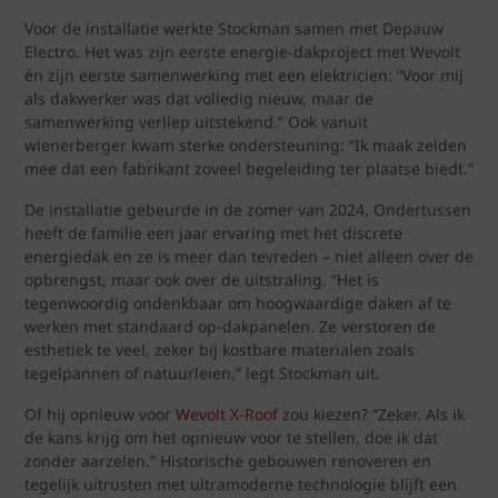
Voor de installatie werkte Stockman samen met Depauw
Electro. Het was zijn eerste energie-dakproject met Wevolt
én zijn eerste samenwerking met een elektricien: “Voor mij
als dakwerker was dat volledig nieuw, maar de
samenwerking verliep uitstekend.” Ook vanuit
wienerberger kwam sterke ondersteuning: “Ik maak zelden
mee dat een fabrikant zoveel begeleiding ter plaatse biedt.”
De installatie gebeurde in de zomer van 2024. Ondertussen
heeft de familie een jaar ervaring met het discrete
energiedak en ze is meer dan tevreden – niet alleen over de
opbrengst, maar ook over de uitstraling. “Het is
tegenwoordig ondenkbaar om hoogwaardige daken af te
werken met standaard op-dakpanelen. Ze verstoren de
esthetiek te veel, zeker bij kostbare materialen zoals
tegelpannen of natuurleien,” legt Stockman uit.
Of hij opnieuw voor
Wevolt X-Roof
zou kiezen? “Zeker. Als ik
de kans krijg om het opnieuw voor te stellen, doe ik dat
zonder aarzelen.” Historische gebouwen renoveren en
tegelijk uitrusten met ultramoderne technologie blijft een