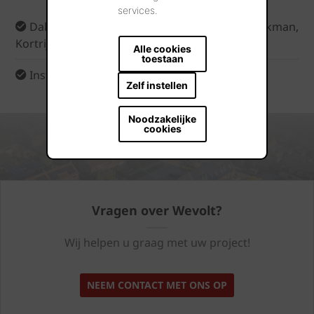
services.
Dakwerker: Tom Stockman, Dakwerken Stockman,
Kortrijk
Alle cookies
toestaan
Installatie: Depauw Electro
Zelf instellen
Noodzakelijke
cookies
Vragen over Wevolt?
Wij helpen u graag met uw project!
NEEM CONTACT MET ONS OP