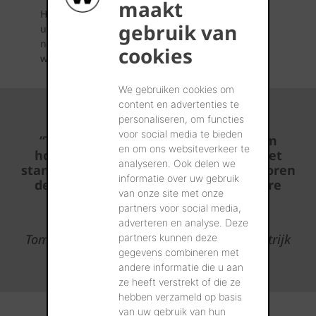
maakt
Het nieuwe dak van de koetsierswoning werd
gebruik van
uitgevoerd in het oorspronkelijke materiaal –
natuurleien – aangevuld met
Wevolt X-Roof
,
cookies
waardoor het dak als één geheel oogt.
We gebruiken cookies om
content en advertenties te
personaliseren, om functies
voor social media te bieden
“Tegenwoordig is het ondenkbaar om
en om ons websiteverkeer te
hoogwaardige daken af te werken met
analyseren. Ook delen we
standaard op-dak PV-panelen. Ze verstoren
informatie over uw gebruik
de esthetiek te veel, zeker bij kostbare
van onze site met onze
materialen zoals tegelpannen of
partners voor social media,
natuurleien.”
adverteren en analyse. Deze
Tom Stockman - Dakwerken Stockman, Kortrijk
partners kunnen deze
gegevens combineren met
andere informatie die u aan
ze heeft verstrekt of die ze
hebben verzameld op basis
van uw gebruik van hun