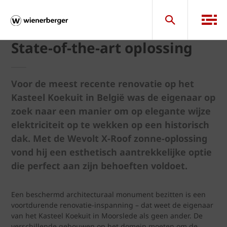
State-of-the-art oplossing
Voor de meest recente renovatie op het
Kasteel Koekuit in België was de eigenaar op
zoek naar een manier om op elegante wijze
elektriciteit op te wekken op een historisch
dak. Met de Wevolt X-Roof zonne-oplossing
vond hij een esthetisch aantrekkelijke optie
die perfect aan zijn behoeften voldoet.
Een beschermd architecturaal monument bezitten is een
voortdurende renovatie-inspanning – dat weet de eigenaar
van het Kasteel Koekuit in Moorslede als geen ander. De
verschillende gebouwen op het domein moeten om de