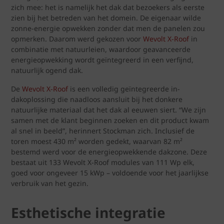
zich mee: het is namelijk het dak dat bezoekers als eerste
zien bij het betreden van het domein. De eigenaar wilde
zonne-energie opwekken zonder dat men de panelen zou
opmerken. Daarom werd gekozen voor
Wevolt X-Roof
in
combinatie met natuurleien, waardoor geavanceerde
energieopwekking wordt geïntegreerd in een verfijnd,
natuurlijk ogend dak.
De
Wevolt X-Roof
is een volledig geïntegreerde in-
dakoplossing die naadloos aansluit bij het donkere
natuurlijke materiaal dat het dak al eeuwen siert. “We zijn
samen met de klant beginnen zoeken en dit product kwam
al snel in beeld”, herinnert Stockman zich. Inclusief de
toren moest 430 m² worden gedekt, waarvan 82 m²
bestemd werd voor de energieopwekkende dakzone. Deze
bestaat uit 133 Wevolt X-Roof modules van 111 Wp elk,
goed voor ongeveer 15 kWp – voldoende voor het jaarlijkse
verbruik van het gezin.
Esthetische integratie