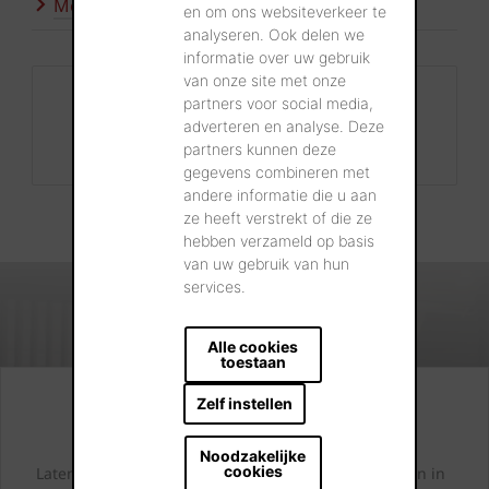
Meer inspiratie
en om ons websiteverkeer te
analyseren. Ook delen we
informatie over uw gebruik
van onze site met onze
Contact
partners voor social media,
adverteren en analyse. Deze
+32 56 24 96 38
partners kunnen deze
info@wienerberger.be
gegevens combineren met
andere informatie die u aan
ze heeft verstrekt of die ze
hebben verzameld op basis
van uw gebruik van hun
services.
Alle cookies
toestaan
Zelf instellen
Kijk. Droom. Kies.
Noodzakelijke
cookies
Laten we samen letterlijk uw dromen tastbaar maken in