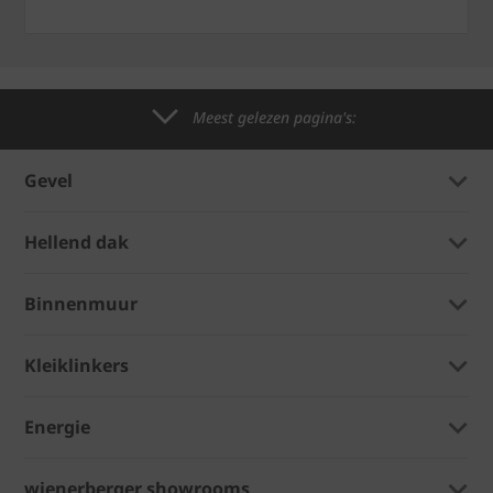
Meest gelezen pagina's:
Gevel
Hellend dak
Binnenmuur
Kleiklinkers
Energie
wienerberger showrooms