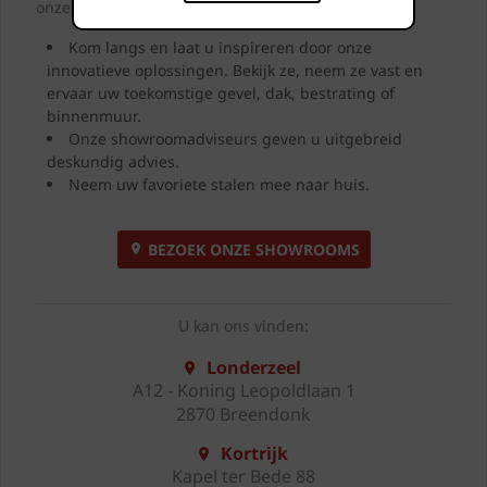
onze showrooms.
Kom langs en laat u inspireren door onze
innovatieve oplossingen. Bekijk ze, neem ze vast en
ervaar uw toekomstige gevel, dak, bestrating of
binnenmuur.
Onze showroomadviseurs geven u uitgebreid
deskundig advies.
Neem uw favoriete stalen mee naar huis.
BEZOEK ONZE SHOWROOMS
U kan ons vinden:
Londerzeel
A12 - Koning Leopoldlaan 1
2870 Breendonk
Kortrijk
Kapel ter Bede 88