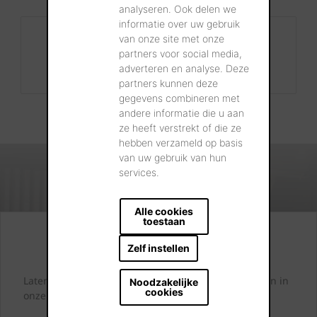
analyseren. Ook delen we
informatie over uw gebruik
Contact
van onze site met onze
partners voor social media,
+32 56 24 96 38
adverteren en analyse. Deze
info@wienerberger.be
partners kunnen deze
gegevens combineren met
andere informatie die u aan
ze heeft verstrekt of die ze
hebben verzameld op basis
van uw gebruik van hun
services.
Alle cookies
toestaan
Kijk. Droom. Kies.
Zelf instellen
Laten we samen letterlijk uw dromen tastbaar maken in
Noodzakelijke
cookies
onze showrooms.