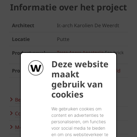
Informatie over het project
Architect
Ir.-arch Karolien De Weerdt
Locatie
Putte
Product gevel
Terca Agora Agaatgrijs
Eco-brick
Deze website
Product klinker
Trendline Eros getrommeld
maakt
gebruik van
cookies
Bezoek onze showroom
We gebruiken cookies om
Contacteer ons
content en advertenties te
personaliseren, om functies
Meer inspiratie
voor social media te bieden
en om ons websiteverkeer te