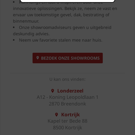
Kom langs en laat u inspireren door onze
innovatieve oplossingen. Bekijk ze, neem ze vast en
ervaar uw toekomstige gevel, dak, bestrating of
binnenmuur.
Onze showroomadviseurs geven u uitgebreid
deskundig advies.
Neem uw favoriete stalen mee naar huis.
BEZOEK ONZE SHOWROOMS
U kan ons vinden:
Londerzeel
A12 - Koning Leopoldlaan 1
2870 Breendonk
Kortrijk
Kapel ter Bede 88
8500 Kortrijk