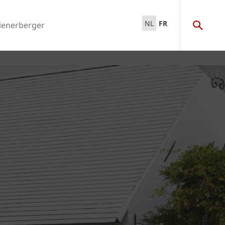
NL
FR
ienerberger