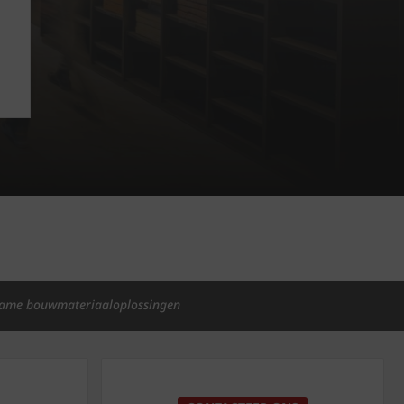
ame bouwmateriaaloplossingen
p