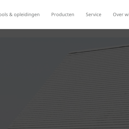
ools & opleidingen
Producten
Service
Over w