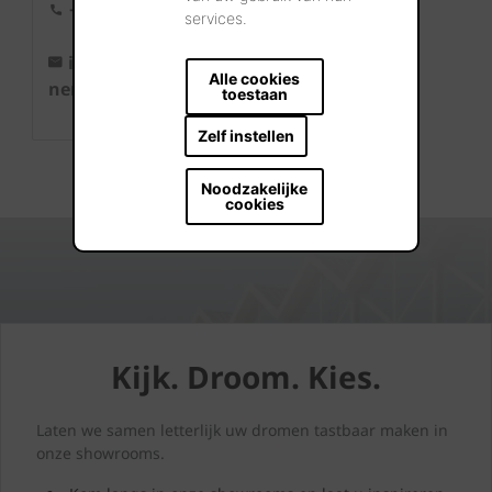
+32 56 24
services.
96 38
info@wie
Alle cookies
nerberger.b
toestaan
e
Zelf instellen
Noodzakelijke
cookies
Kijk. Droom. Kies.
Laten we samen letterlijk uw dromen tastbaar maken in
onze showrooms.