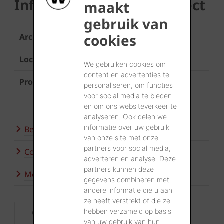
Informatie over het project
maakt
gebruik van
cookies
Architect
Tuinaanleg Muylle Kurt
Locatie
Staden
We gebruiken cookies om
content en advertenties te
Product
Trendline Eros
personaliseren, om functies
voor social media te bieden
en om ons websiteverkeer te
analyseren. Ook delen we
informatie over uw gebruik
Bezoek onze showroom
van onze site met onze
partners voor social media,
Contacteer ons
adverteren en analyse. Deze
partners kunnen deze
Meer inspiratie
gegevens combineren met
andere informatie die u aan
ze heeft verstrekt of die ze
hebben verzameld op basis
Contact
van uw gebruik van hun