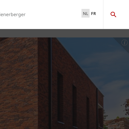
NL
FR
ienerberger