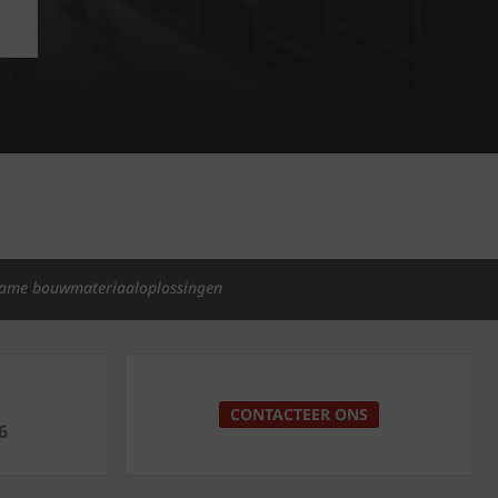
ame bouwmateriaaloplossingen
p
CONTACTEER ONS
6