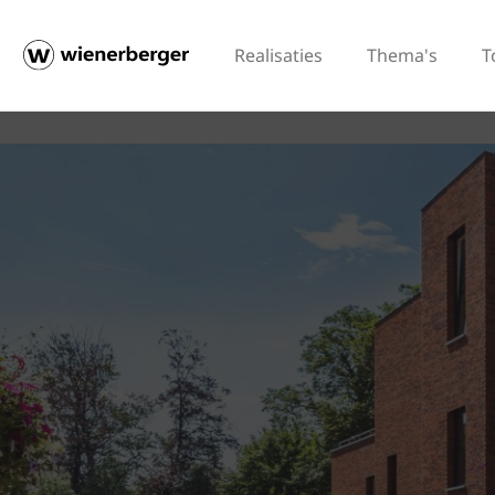
Realisaties
Thema's
T