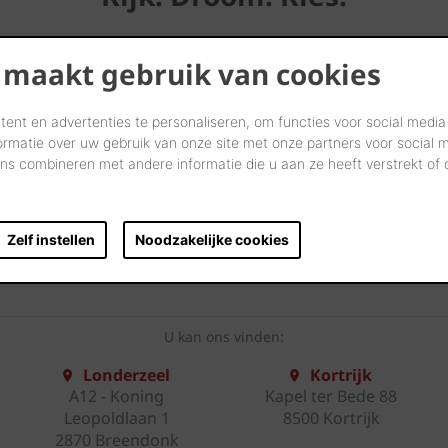
Laten we samen letterlijk uw dromen tastbaar maken in onze
 maakt gebruik van cookies
showrooms.
Kom langs en laat u inspireren door onze innovatieve
ent en advertenties te personaliseren, om functies voor social media
oplossingen. Bekijk ze, neem ze vast en ervaar uw toekomstige
ormatie over uw gebruik van onze site met onze partners voor social 
gevel, dak, bestrating of binnenmuur.
s combineren met andere informatie die u aan ze heeft verstrekt of
Onze showroomadviseurs geven u uitgebreid deskundig
advies.
Neem uw favoriete stalen mee naar huis.
Zelf instellen
Noodzakelijke cookies
BEZOEK ONZE SHOWROOMS
U kan ons vinden:
Londerzeel
Kortrijk
A12 - Koning
Kapel ter Bede 88
Leopoldlaan 1
8500 Kortrijk
2870 Breendonk