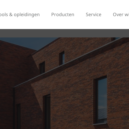
ools & opleidingen
Producten
Service
Over w