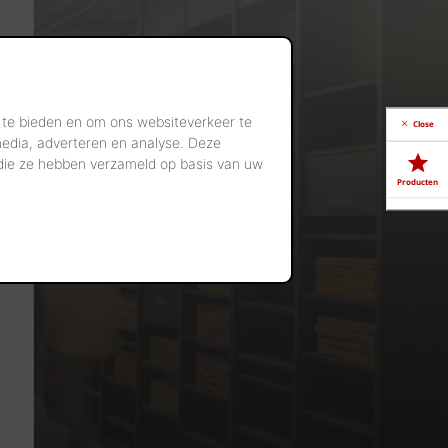
 te bieden en om ons websiteverkeer te
Close
media, adverteren en analyse. Deze
 die ze hebben verzameld op basis van uw
Producten
Downloads
Showrooms
Jobs