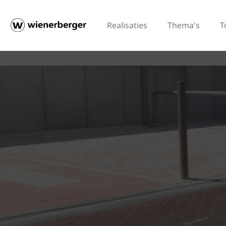
Realisaties
Thema's
T