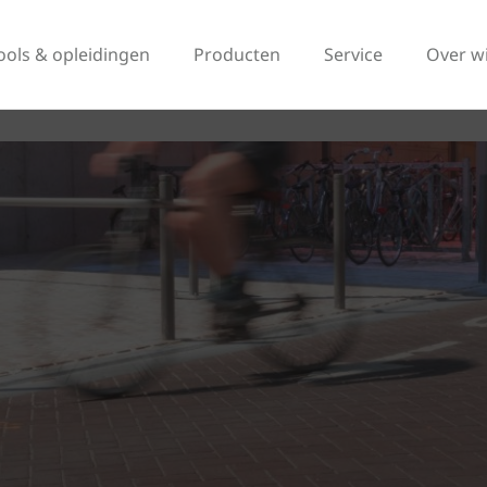
ools & opleidingen
Producten
Service
Over w