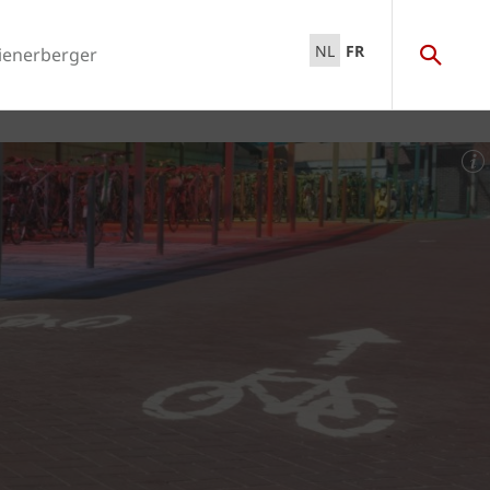
NL
FR
ienerberger