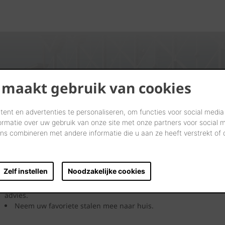
 maakt gebruik van cookies
Kijk. Droom. Kies.
ent en advertenties te personaliseren, om functies voor social media
ormatie over uw gebruik van onze site met onze partners voor social 
Laten we samen letterlijk uw dromen tastbaar maken in onze
s combineren met andere informatie die u aan ze heeft verstrekt of
showrooms.
Kom langs in onze showrooms en laat u inspireren door de
vele soorten en kleuren
keramische klinkers.
Ook in openlucht!
Zelf instellen
Noodzakelijke cookies
Zo ziet u meteen hoe duurzaam onze kleiklinkers zijn.
Onze showroomadviseurs geven u uitgebreid deskundig
advies.
Neem uw favoriete stalen mee naar huis.