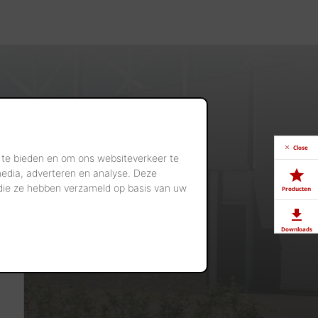
Close
 te bieden en om ons websiteverkeer te
media, adverteren en analyse. Deze
 die ze hebben verzameld op basis van uw
Producten
Downloads
Showrooms
Jobs