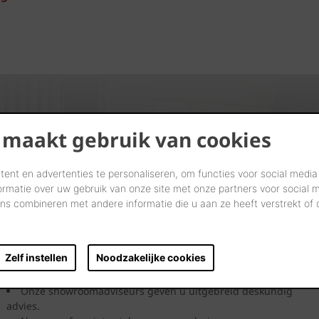
 maakt gebruik van cookies
Kijk. Droom. Kies.
ent en advertenties te personaliseren, om functies voor social media
ormatie over uw gebruik van onze site met onze partners voor social 
s combineren met andere informatie die u aan ze heeft verstrekt of
Laten we samen letterlijk uw dromen tastbaar maken in onze
showrooms.
Kom langs en laat u inspireren door onze innovatieve
Zelf instellen
Noodzakelijke cookies
oplossingen. Bekijk ze, neem ze vast en ervaar uw toekomstige
gevel, dak, bestrating of binnenmuur.
Onze showroomadviseurs geven u uitgebreid deskundig
advies.