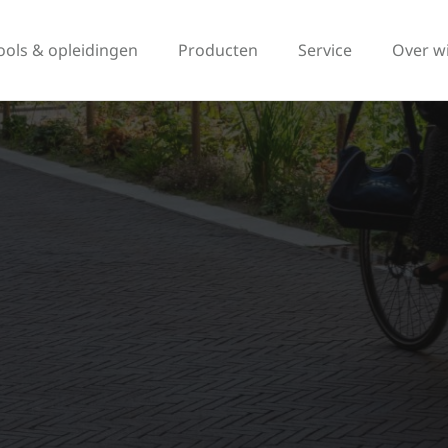
ools & opleidingen
Producten
Service
Over w