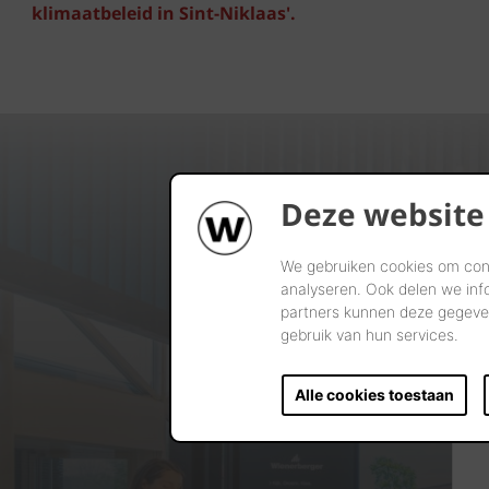
klimaatbeleid in Sint-Niklaas'.
Deze website
We gebruiken cookies om cont
analyseren. Ook delen we inf
partners kunnen deze gegeven
gebruik van hun services.
Alle cookies toestaan