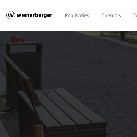
Realisaties
Thema's
T