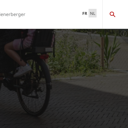
FR
NL
ienerberger