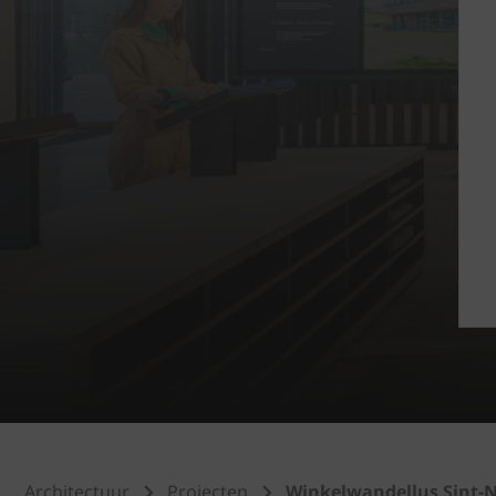
Architectuur
Projecten
Winkelwandellus Sint-N