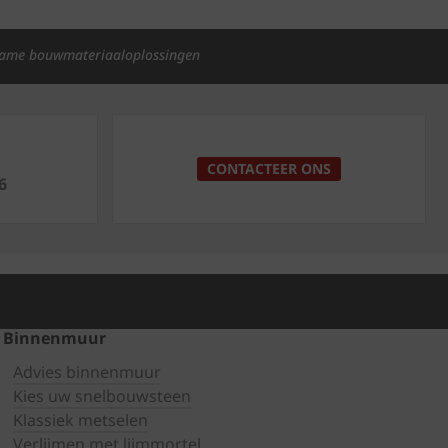
ame bouwmateriaaloplossingen
p
CONTACTEER ONS
6
Binnenmuur
Advies binnenmuur
Kies uw snelbouwsteen
Klassiek metselen
Verlijmen met lijmmortel