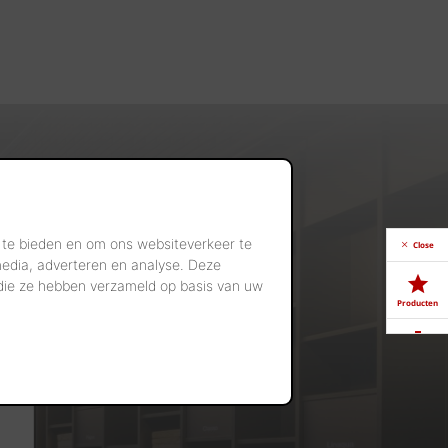
 te bieden en om ons websiteverkeer te
Close
media, adverteren en analyse. Deze
 die ze hebben verzameld op basis van uw
Producten
Downloads
Showrooms