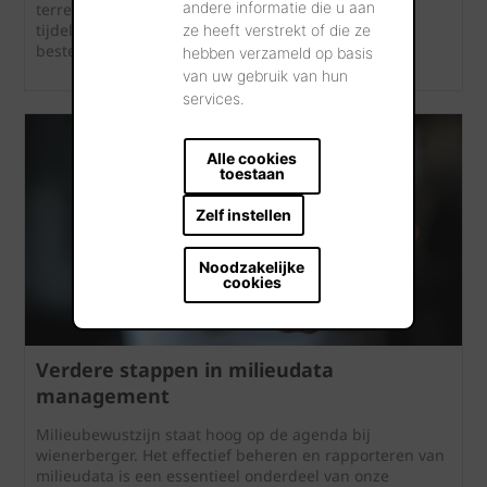
andere informatie die u aan
terreinen, zelfs wanneer deze natuurontwikkeling
tijdelijk van aard is vanwege de planologische
ze heeft verstrekt of die ze
bestemming als industrie- of ontginningsgebied.
hebben verzameld op basis
van uw gebruik van hun
services.
Alle cookies
toestaan
Zelf instellen
Noodzakelijke
cookies
Verdere stappen in milieudata
management
Milieubewustzijn staat hoog op de agenda bij
wienerberger. Het effectief beheren en rapporteren van
milieudata is een essentieel onderdeel van onze