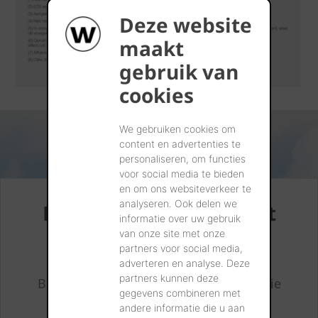
Deze website
maakt
gebruik van
cookies
We gebruiken cookies om
content en advertenties te
personaliseren, om functies
voor social media te bieden
en om ons websiteverkeer te
analyseren. Ook delen we
Duurzaamheidsrapport
informatie over uw gebruik
2025
van onze site met onze
partners voor social media,
adverteren en analyse. Deze
partners kunnen deze
Bekijk een overzicht van alle thema's die
gegevens combineren met
werden opgenomen in ons
andere informatie die u aan