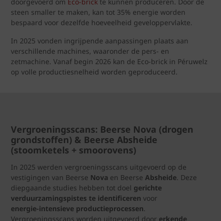
doorgevoerd om
Eco‑brick
te kunnen produceren. Door de
steen smaller te maken, kan tot 35% energie worden
bespaard voor dezelfde hoeveelheid geveloppervlakte.
In 2025 vonden ingrijpende aanpassingen plaats aan
verschillende machines, waaronder de pers- en
zetmachine. Vanaf begin 2026 kan de Eco‑brick in Péruwelz
op volle productiesnelheid worden geproduceerd.
Vergroeningsscans: Beerse Nova (drogen
grondstoffen) & Beerse Absheide
(stoomketels + smoorovens)
In 2025 werden vergroeningsscans uitgevoerd op de
vestigingen van Beerse
Nova
en Beerse
Absheide
. Deze
diepgaande studies hebben tot doel
gerichte
verduurzamingspistes te identificeren
voor
energie‑intensieve productieprocessen
.
Vergroeningsscans worden uitgevoerd door
erkende