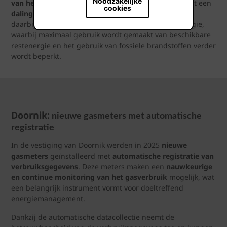
Noodzakelijke
van het volledige productieproces
en leidt tegelijk tot een
cookies
daling van de CO₂‑uitstoot
. Warmterecuperatie blijft
daarbij een essentiële pijler binnen de energiestrategie,
waarbij maximaal gebruik wordt gemaakt van beschikbare
restenergie en het gebruik van fossiele brandstoffen verder
wordt beperkt.
Doornik:
nieuwe gasmeters met automatische
registratie
In de vestiging van Doornik werden in 2025
nieuwe
gasmeters
geïnstalleerd met
automatische registratie van
verbruiksgegevens
. Deze meters maken een
nauwkeurige
en continue monitoring van het gasverbruik
mogelijk, wat
een belangrijk instrument vormt voor doeltreffend
energiemanagement.
Dankzij de automatische datacollectie neemt de