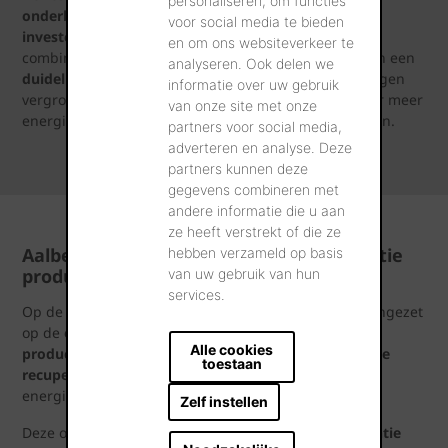
personaliseren, om functies
onderbouwde basis voor toekomstige
voor social media te bieden
investeringsbeslissingen en actieplannen
. Door de
en om ons websiteverkeer te
combinatie van
externe expertise, overheidssteun
en een
analyseren. Ook delen we
duidelijke focus op langetermijnverduurzaming
dragen
informatie over uw gebruik
vergroeningsscans bij aan een gerichte transitie naar meer
van onze site met onze
energie‑efficiënte en koolstofarme productieprocessen.
partners voor social media,
adverteren en analyse. Deze
partners kunnen deze
gegevens combineren met
andere informatie die u aan
ze heeft verstrekt of die ze
Aalbeke: optimalisatie warmterecuperatie
hebben verzameld op basis
productielijn ST4
van uw gebruik van hun
services.
Op de site Pottelberg (Aalbeke) werd in 2025 verder ingezet
op de
optimalisatie van de warmterecuperatie op
Alle cookies
productielijn ST4
. Door
ovenrestwarmte efficiënter te
toestaan
recupereren en in te zetten in de drogerij
kon het
energieverbruik verder worden teruggedrongen.
Zelf instellen
Deze optimalisatie
verhoogt de energetische efficiëntie