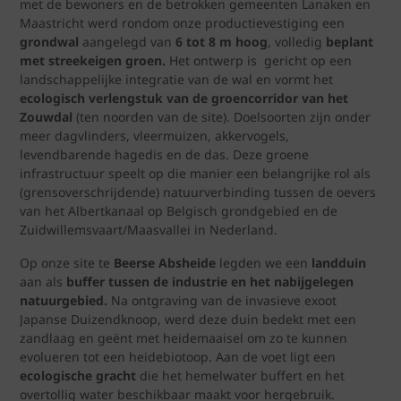
met de bewoners en de betrokken gemeenten Lanaken en
Maastricht werd rondom onze productievestiging een
grondwal
aangelegd van
6 tot 8 m hoog
, volledig
beplant
met streekeigen groen.
Het ontwerp is gericht op een
landschappelijke integratie van de wal en vormt het
ecologisch verlengstuk van de groencorridor van het
Zouwdal
(ten noorden van de site). Doelsoorten zijn onder
meer dagvlinders, vleermuizen, akkervogels,
levendbarende hagedis en de das. Deze groene
infrastructuur speelt op die manier een belangrijke rol als
(grensoverschrijdende) natuurverbinding tussen de oevers
van het Albertkanaal op Belgisch grondgebied en de
Zuidwillemsvaart/Maasvallei in Nederland.
Op onze site te
Beerse Absheide
legden we een
landduin
aan als
buffer tussen de industrie en het nabijgelegen
natuurgebied.
Na ontgraving van de invasieve exoot
Japanse Duizendknoop, werd deze duin bedekt met een
zandlaag en geënt met heidemaaisel om zo te kunnen
evolueren tot een heidebiotoop. Aan de voet ligt een
ecologische gracht
die het hemelwater buffert en het
overtollig water beschikbaar maakt voor hergebruik.