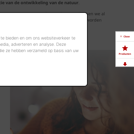
tie van de ontwikkeling van de natuur
.
n
aangenamere omgeving
werken (zo plaatsen we al
ok bij de verschillende acties: op de sites worden
Close
 te bieden en om ons websiteverkeer te
media, adverteren en analyse. Deze
 die ze hebben verzameld op basis van uw
Producten
Downloads
Showrooms
Jobs