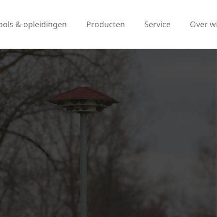
ools & opleidingen
Producten
Service
Over w