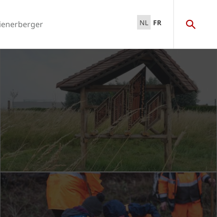
NL
FR
ienerberger