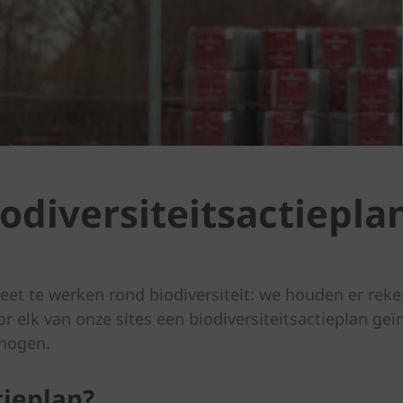
iodiversiteitsactiepla
creet te werken rond biodiversiteit: we houden er rek
or elk van onze sites een biodiversiteitsactieplan 
erhogen.
tieplan?