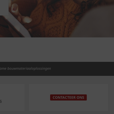
ame bouwmateriaaloplossingen
p
CONTACTEER ONS
6