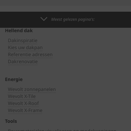
Meest gelezen pagina's:
Hellend dak
Dakinspiratie
Kies uw dakpan
Referentie adressen
Dakrenovatie
Energie
Wevolt zonnepanelen
Wevolt X-Tile
Wevolt X-Roof
Wevolt X-Frame
Tools
Bouwmaterialen visualiseren op modelwoningen