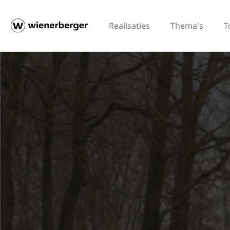
Realisaties
Thema's
T