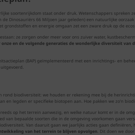
urlijke soortenrijkdom staat onder druk. Wetenschappers spreken zel
van de Dinosauriërs 66 Miljoen jaar geleden) een natuurlijke oorzaa
 met grondstoffen en energie omgaan zet een zware druk op de eco
bestaan: ze zorgen onder meer voor ons zuiver water, kustbescher
 onze en de volgende generaties de wonderlijke diversiteit van
teitsactieplan (BAP) geïmplementeerd met een inrichtings- en behe
s uitgevoerd.
en rond biodiversiteit: we houden er rekening mee bij de herinrich
n en legden er specifieke biotopen aan. Hoe pakken we zo'n biodiv
u reeds op het terrein aanwezig, en welke natuur komt er in de om
ied van bepaalde soorten die in de omgeving voorkomen gaan vers
iodiversiteit. Van daaruit gaan we jaarlijks acties gaan definiëre
twikkeling van het terrein te blijven opvolgen
. Dit doen we doo