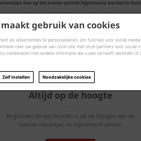
eheerplan kan op die manier gericht bijgestuurd worden in func
een
meerwaarde voor ons bedrijf
: onze werknemers kunnen in ee
even in rond te wandelen of te vergaderen), en we betrekken ze o
 maakt gebruik van cookies
tacties, bijvoorbeeld, maken we een fijn familiegebeuren.
ent en advertenties te personaliseren, om functies voor social media
ormatie over uw gebruik van onze site met onze partners voor social 
s combineren met andere informatie die u aan ze heeft verstrekt of
Zelf instellen
Noodzakelijke cookies
Altijd op de hoogte
Registreer en we houden u op de hoogte van de
laatste nieuwtjes en bijkomend advies.