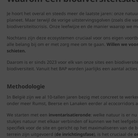
Je hoort het overal en steeds meer de laatste jaren: onze natu
planeet. Maar terwijl de vorige uitstervingsgolven (zoals die 
biodiversiteitscrisis. Onze leefwijze en de manier waarop we
Nochtans zijn deze ecosystemen cruciaal voor ons eigen voort
alle belang bij om er met zorg mee om te gaan.
Willen we voor
schieten.
Daarom is er sinds 2023 voor elk van onze sites een biodiversi
biodiversiteit. Vanuit het BAP worden jaarlijks een aantal actie
Methodologie
In België zijn we al 10-tallen jaren bezig met concreet te werk
onder meer Rumst, Beerse en Lanaken eerder al ecocorridors aa
We starten met een
inventarisatieronde
: welke natuur is er n
stukjes natuur met elkaar verbinden of kunnen we het leefgeb
specifiek voor de site en gericht op het maximaliseren van de b
terrein zijn uitgevoerd (
de inrichtingsfase
), is het cruciaal de
on