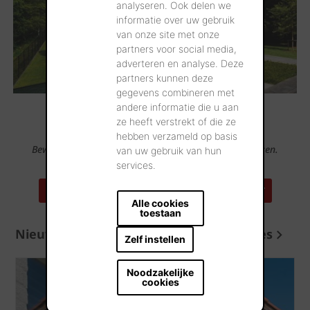
analyseren. Ook delen we
informatie over uw gebruik
van onze site met onze
partners voor social media,
adverteren en analyse. Deze
partners kunnen deze
gegevens combineren met
andere informatie die u aan
ze heeft verstrekt of die ze
hebben verzameld op basis
Bewonder onze producten op 100-en referentieadressen.
van uw gebruik van hun
services.
ZOEK EEN REFERENTIEADRES IN UW BUURT
Alle cookies
toestaan
Nieuws en advies
Meer nieuws en advies
Zelf instellen
Noodzakelijke
cookies