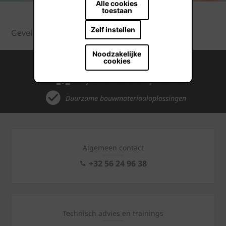
Alle cookies
toestaan
Zelf instellen
Gevel
Systemen
Argeton
Profielen
Noodzakelijke
cookies
Internationale kennis en ervaring
Professionele naverkoopservice
Duurzame bouwmateriaaloplossingen
Algemeen contact
+32 56 24 96 38
Technisch advies en trainings