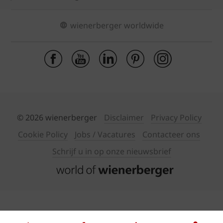
wienerberger worldwide
© 2026 wienerberger
Disclaimer
Privacy Policy
Cookie Policy
Jobs / Vacatures
Contacteer ons
Schrijf u in op onze nieuwsbrief