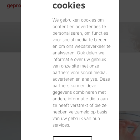
cookies
geproduceerd.
We gebruiken cookies om
content en advertenties te
personaliseren, om functies
voor social media te bieden
en om ons websiteverkeer te
analyseren. Ook delen we
informatie over uw gebruik
Nog vragen? Heeft u
van onze site met onze
partners voor social media,
advies nodig?
adverteren en analyse. Deze
partners kunnen deze
gegevens combineren met
CONTACTEER ONS
andere informatie die u aan
ze heeft verstrekt of die ze
hebben verzameld op basis
van uw gebruik van hun
services.