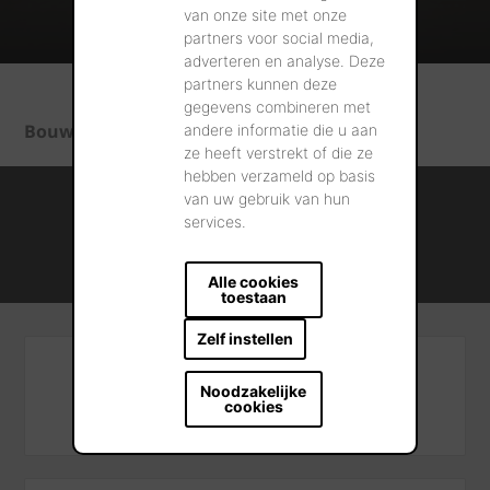
van onze site met onze
partners voor social media,
adverteren en analyse. Deze
partners kunnen deze
gegevens combineren met
Bouw- en Verbouwgids
andere informatie die u aan
ze heeft verstrekt of die ze
hebben verzameld op basis
Internationale kennis en ervaring
van uw gebruik van hun
services.
Professionele naverkoopservice
Duurzame bouwmateriaaloplossingen
Alle cookies
toestaan
Zelf instellen
Algemeen contact
Noodzakelijke
cookies
+32 56 24 96 38