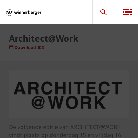
Architect@Work
Download ICS
De volgende editie van ARCHITECT@WORK
vindt plaats op donderdag 15 en vrijdag 16