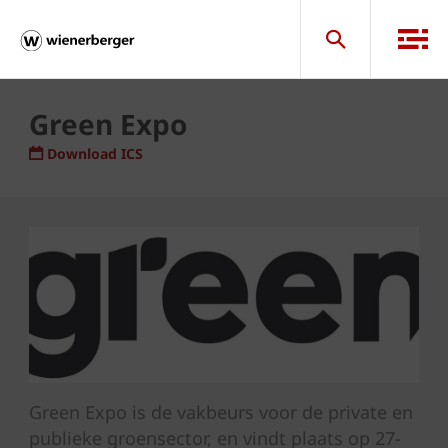
Green Expo
Download ICS
Green Expo is de vakbeurs voor de private en
publieke groensector, en vindt plaats op 27-