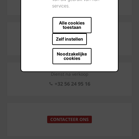
+32 56 24 96 38
services.
Alle cookies
toestaan
Technisch advies en trainings
Zelf instellen
+32 56 24 96 27
Noodzakelijke
cookies
Dienst na verkoop
+32 56 24 95 16
CONTACTEER ONS