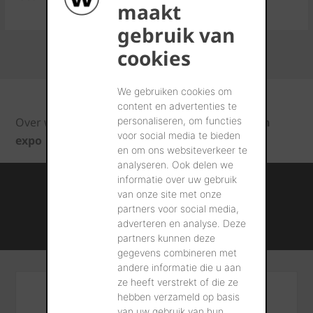
maakt
gebruik van
cookies
We gebruiken cookies om
content en advertenties te
personaliseren, om functies
Over wienerberger
Evenementen
Green
voor social media te bieden
expo
en om ons websiteverkeer te
analyseren. Ook delen we
informatie over uw gebruik
Internationale kennis en ervaring
van onze site met onze
Professionele naverkoopservice
partners voor social media,
adverteren en analyse. Deze
Duurzame bouwmateriaaloplossingen
partners kunnen deze
gegevens combineren met
andere informatie die u aan
ze heeft verstrekt of die ze
hebben verzameld op basis
Algemeen contact
van uw gebruik van hun