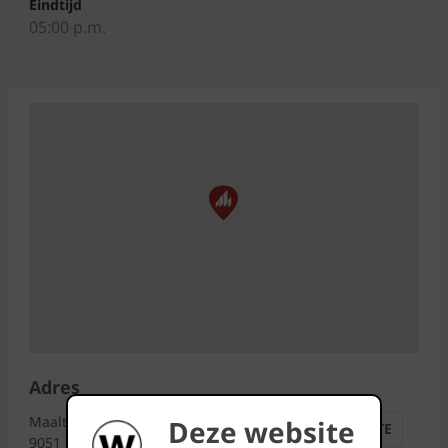
Eindtijd
05:00 p.m.
Adres
Maaltekouter 1
Deze website
ROUTE
9051 Gent