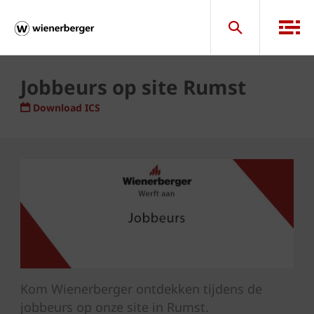
Jobbeurs op site Rumst
Download ICS
Kom Wienerberger ontdekken tijdens de
jobbeurs op onze site in Rumst.