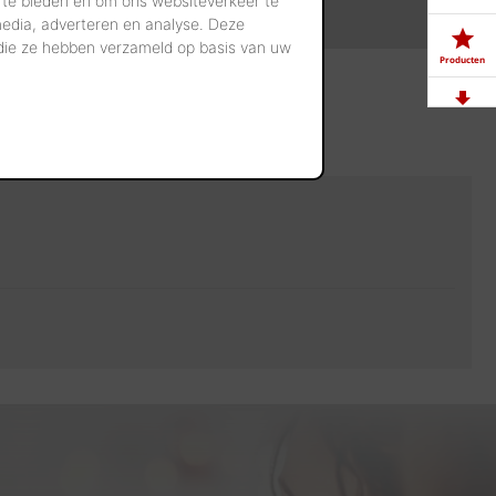
 te bieden en om ons websiteverkeer te
media, adverteren en analyse. Deze
 die ze hebben verzameld op basis van uw
Producten
Downloads
Showrooms
Jobs