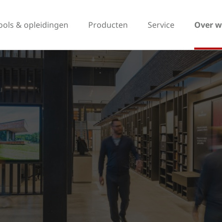
ools & opleidingen
Producten
Service
Over w