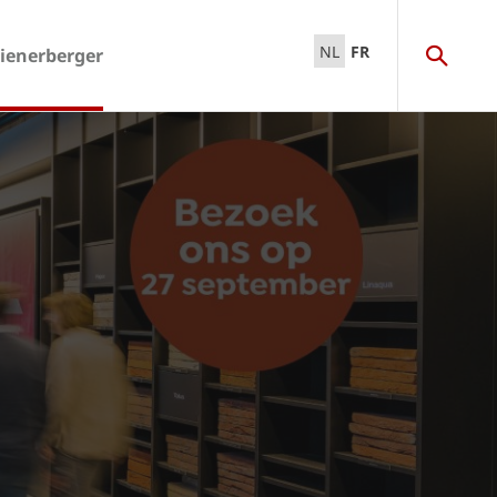
NL
FR
ienerberger