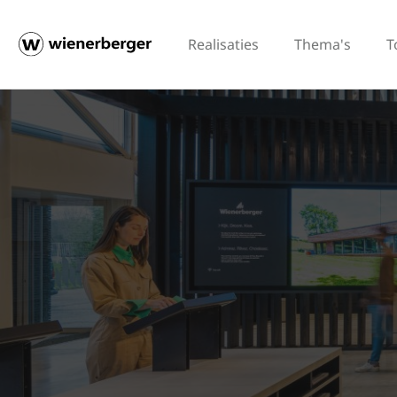
Realisaties
Thema's
T