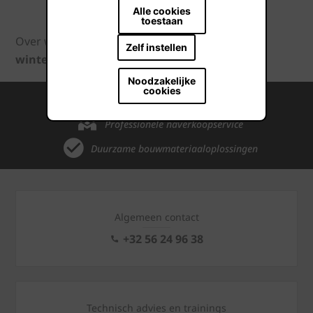
Alle cookies
toestaan
Over wienerberger
Nieuws
Wedstrijd
Zelf instellen
winters werfpakket
Noodzakelijke
cookies
Internationale kennis en ervaring
Professionele naverkoopservice
Duurzame bouwmateriaaloplossingen
Algemeen contact
+32 56 24 96 38
Technisch advies en trainings