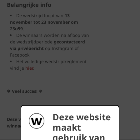
Belangrijke info
De wedstrijd loopt van
13
november tot 23 november om
23u59
.
De winnaars worden na afloop van
de wedstrijdperiode
gecontacteerd
via privébericht
op Instagram of
Facebook.
Het volledige wedstrijdreglement
vind je
hier
.
❄ Veel succes!
❄
Deze website
Deze wedstrijd is afgelopen. De
maakt
winnaars werden gecontacteerd.
gebruik van