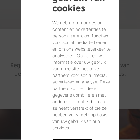
cookies
We gebruiken cookies om
content en advertenties te
personaliseren, om functies
Altijd op de hoogte
voor social media te bieden
en om ons websiteverkeer te
analyseren. Ook delen we
informatie over uw gebruik
Registreer en we houden u op de hoogte van
van onze site met onze
de laatste nieuwtjes en bijkomend advies.
partners voor social media,
adverteren en analyse. Deze
partners kunnen deze
IK SCHRIJF MIJ IN
gegevens combineren met
andere informatie die u aan
ze heeft verstrekt of die ze
hebben verzameld op basis
van uw gebruik van hun
services.