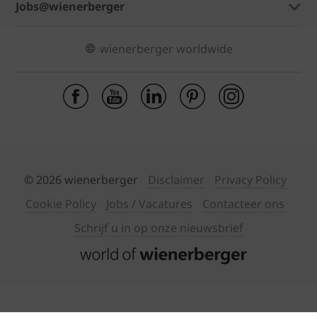
Jobs@wienerberger
wienerberger worldwide
© 2026 wienerberger
Disclaimer
Privacy Policy
Cookie Policy
Jobs / Vacatures
Contacteer ons
Schrijf u in op onze nieuwsbrief