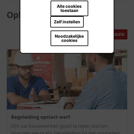
Alle cookies
toestaan
Opleidingen
Zelf instellen
BEKIJK ALLE OPLEIDINGEN
Noodzakelijke
cookies
Begeleiding opstart werf
Om uw bouwwerken goed te laten starten,
voorzien we gratis begeleiding bij het opstarten