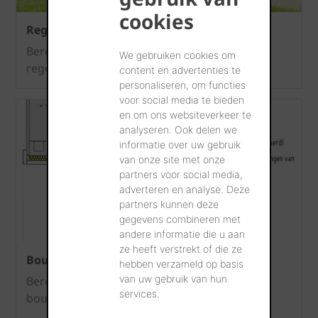
cookies
Regenwatercalculator
Bereken hoeveel water u zou besparen als u
We gebruiken cookies om
regenwater recupereert.
content en advertenties te
personaliseren, om functies
voor social media te bieden
en om ons websiteverkeer te
analyseren. Ook delen we
informatie over uw gebruik
van onze site met onze
partners voor social media,
adverteren en analyse. Deze
partners kunnen deze
gegevens combineren met
andere informatie die u aan
ze heeft verstrekt of die ze
Bouwknopenatlas
hebben verzameld op basis
van uw gebruik van hun
Bereken meer dan 150 bouwknopen voor uw
services.
bouwproject.