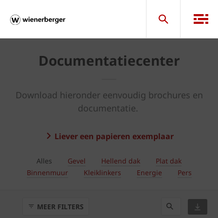
Documentatiecenter
Download hieronder eenvoudig brochures en
documentatie.
Liever een papieren exemplaar
Alles
Gevel
Hellend dak
Plat dak
Binnenmuur
Kleiklinkers
Energie
Pers
MEER FILTERS