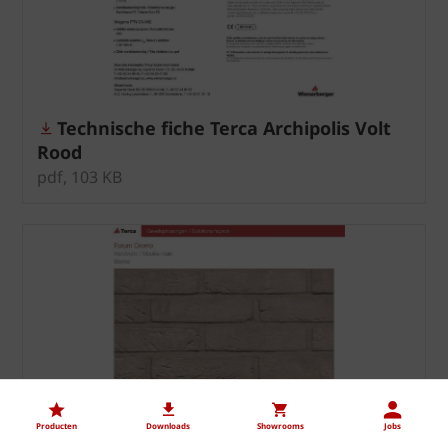
Technische fiche Terca Archipolis Volt
Rood
pdf, 103 KB
Producten
Downloads
Showrooms
Jobs