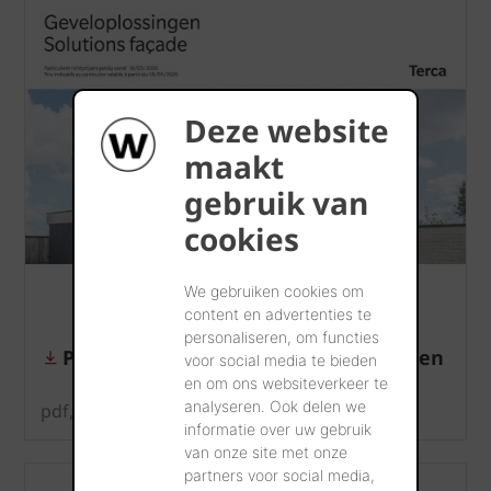
Deze website
maakt
gebruik van
cookies
We gebruiken cookies om
content en advertenties te
personaliseren, om functies
Particuliere prijslijst Terca gevelstenen
voor social media te bieden
en om ons websiteverkeer te
analyseren. Ook delen we
pdf, 1 MB
informatie over uw gebruik
van onze site met onze
partners voor social media,