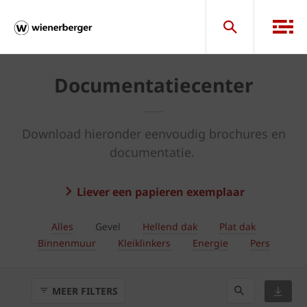
Documentatiecenter
Download hieronder eenvoudig brochures en
documentatie.
Liever een papieren exemplaar
Alles
Gevel
Hellend dak
Plat dak
Binnenmuur
Kleiklinkers
Energie
Pers
MEER FILTERS