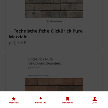
Technische fiche ClickBrick Pure
Marziale
pdf, 1 MB
Producten
Downloads
Showrooms
Jobs