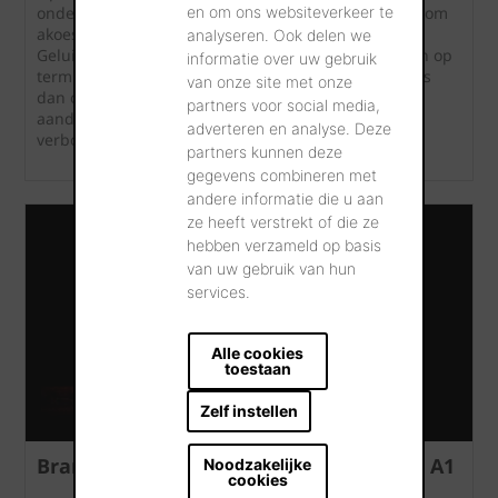
en om ons websiteverkeer te
onderzoeken ontwikkelden we principeoplossingen om
akoestische isolatie verder te optimaliseren.
analyseren. Ook delen we
Geluidsoverlast doet afbreuk aan ons leefcomfort en op
informatie over uw gebruik
termijn ondermijnt het zelfs onze gezondheid. Het is
van onze site met onze
dan ook logisch dat akoestische isolatie een
partners voor social media,
aandachtspunt geworden is bij het bouwen en
adverteren en analyse. Deze
verbouwen.
partners kunnen deze
gegevens combineren met
andere informatie die u aan
ze heeft verstrekt of die ze
hebben verzameld op basis
van uw gebruik van hun
services.
Alle cookies
toestaan
Zelf instellen
Brandreactie: hoogste Europese klasse A1
Noodzakelijke
cookies