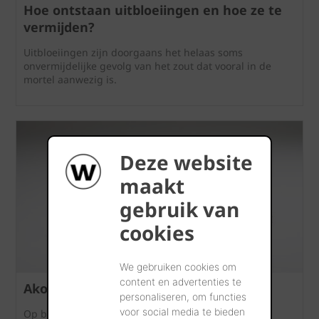
Hoe ontstaan uitbloeiingen en hoe ze te
vermijden?
Uitbloeiingen zijn doorgaans het helaas soms
onvermijdelijke gevolg van het zout dat vooral in de
mortel aanwezig is.
Deze website
maakt
gebruik van
cookies
We gebruiken cookies om
content en advertenties te
Akoestische isolatie
personaliseren, om functies
voor social media te bieden
Op basis van verschillende testprogramma’s en