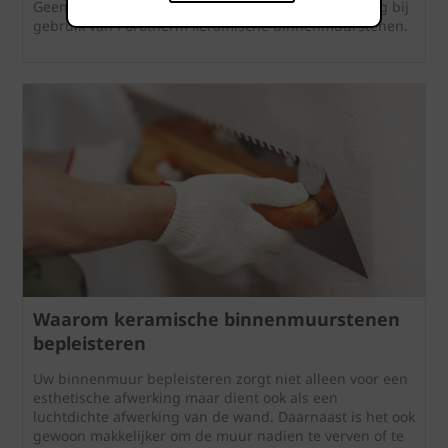
Geen bijkomende brandwerende maatregelen nodig bij
gebruik van Porotherm keramische binnenmuurstenen.
Waarom keramische binnenmuurstenen
bepleisteren
Uw binnenmuur bepleisteren zorgt niet alleen voor een
esthetische afwerking maar dient ook als een
luchtdichte afwerking van de wand. Daarnaast is het ook
gewoon makkelijker om de muur nadien te verven of te