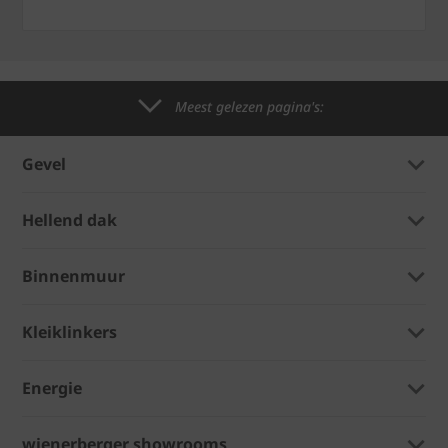
Meest gelezen pagina's:
Gevel
Hellend dak
Binnenmuur
Kleiklinkers
Energie
wienerberger showrooms