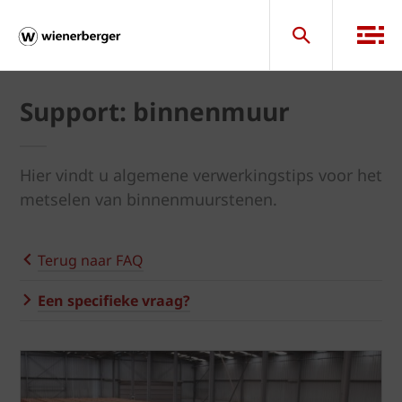
Support: binnenmuur
Hier vindt u algemene verwerkingstips voor het
metselen van binnenmuurstenen.
Terug naar FAQ
Een specifieke vraag?