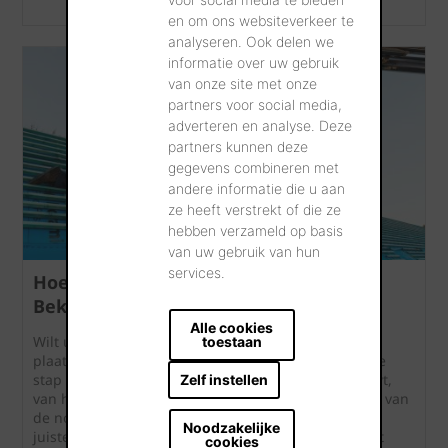
en om ons websiteverkeer te
analyseren. Ook delen we
informatie over uw gebruik
van onze site met onze
partners voor social media,
adverteren en analyse. Deze
partners kunnen deze
gegevens combineren met
andere informatie die u aan
ze heeft verstrekt of die ze
hebben verzameld op basis
van uw gebruik van hun
services.
Hoe plaatst u keramische dakpannen?
Bekijk onze instructievideo's
Alle cookies
Wilt u weten hoe u keramische dakpannen correct
toestaan
plaatst? Op deze pagina vindt u instructievideo's die
stap voor stap tonen hoe u een hellend dak opbouwt,
Zelf instellen
van het plaatsen van het onderdak tot de afwerking van
de nok. Ook onderwerpen zoals het bepalen van de
Noodzakelijke
juiste latafstand, het plaatsen van gevelpannen, het
cookies