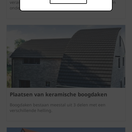
verankeren van dakpannen en het herstellen van een
onderdakfolie komen aan bod.
Plaatsen van keramische boogdaken
Boogdaken bestaan meestal uit 3 delen met een
verschillende helling.