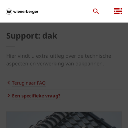
Support: dak
Hier vindt u extra uitleg over de technische
aspecten en verwerking van dakpannen.
Terug naar FAQ
Een specifieke vraag?