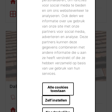
Visualisatietool
voor social media te bieden
en om ons websiteverkeer te
BIM-tool
analyseren. Ook delen we
informatie over uw gebruik
van onze site met onze
partners voor social media,
adverteren en analyse. Deze
partners kunnen deze
gegevens combineren met
andere informatie die u aan
ze heeft verstrekt of die ze
hebben verzameld op basis
van uw gebruik van hun
services.
Dak
Alle cookies
toestaan
Verankeringsmodule
Zelf instellen
Visualisatietool