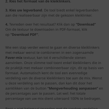
2. Kies het formaat van de kleiklinkers.
3. Kies uw legverband
. De tool biedt enkel legverbanden
aan die realiseerbaar zijn met de gekozen kleiklinker.
4.
Tevreden over het resultaat? Klik dan op
“Download”
Om de textuur te downloaden in PDF-formaat, klik
op
“Download PDF”
.
Wie een stap verder wenst te gaan en diverse kleiklinkers
met mekaar wenst te combineren in een zogenaamde
Paver-mix
textuur, kan tot 4 verschillende stenen
aanvinken. Onze slimme tool toont enkel kleiklinkers die in
de praktijk met mekaar combineerbaar zijn, dit op basis van
formaat. Automatisch kent de tool een evenredige
verdeling van de diverse kleiklinkers toe aan de mix. Wenst
u deze verdeling aan te passen, dan kan dit door het
aanklikken van de button
“Mengverhouding aanpassen”
en
de percentages aan te passen. Let wel: het totale
percentage van uw mix dient uiteraard 100% te bedragen.
Bent u niet helemaal tevreden met de random verdeling