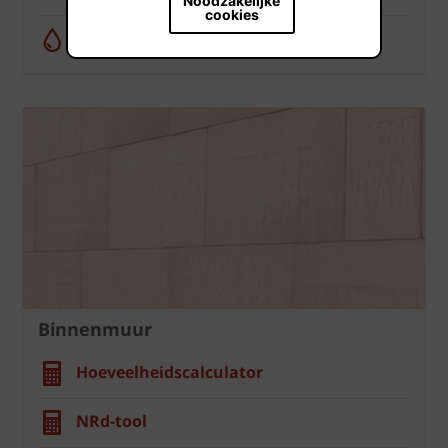
Noodzakelijke
cookies
Regenwatercalculator
Binnenmuur
Hoeveelheidscalculator
NRd-tool