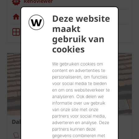
Renoviewer
Deze website
Visualisatietool
maakt
BIM-tool
gebruik van
cookies
We gebruiken cookies om
content en advertenties te
personaliseren, om functies
voor social media te bieden
en om ons websiteverkeer te
analyseren. Ook delen we
informatie over uw gebruik
van onze site met onze
partners voor social media,
Dak
adverteren en analyse. Deze
partners kunnen deze
Verankeringsmodule
gegevens combineren met