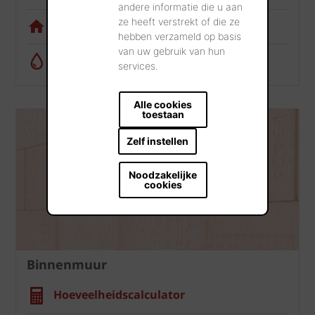
andere informatie die u aan
ze heeft verstrekt of die ze
Visualisatietool
hebben verzameld op basis
van uw gebruik van hun
Regenwatercalculator
services.
Alle cookies
toestaan
Zelf instellen
Noodzakelijke
cookies
Binnenmuur
Hoeveelheidscalculator