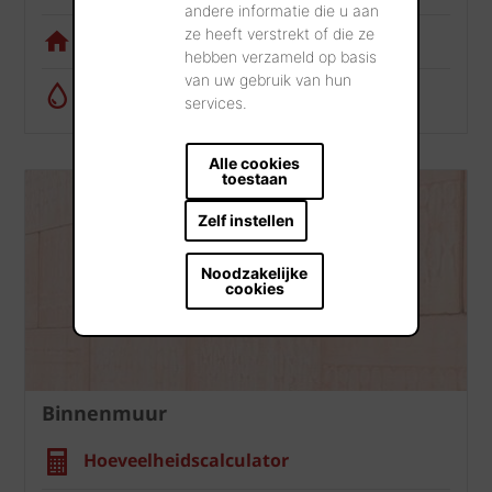
andere informatie die u aan
ze heeft verstrekt of die ze
Visualisatietool
hebben verzameld op basis
van uw gebruik van hun
Regenwatercalculator
services.
Alle cookies
toestaan
Zelf instellen
Noodzakelijke
cookies
Binnenmuur
Hoeveelheidscalculator