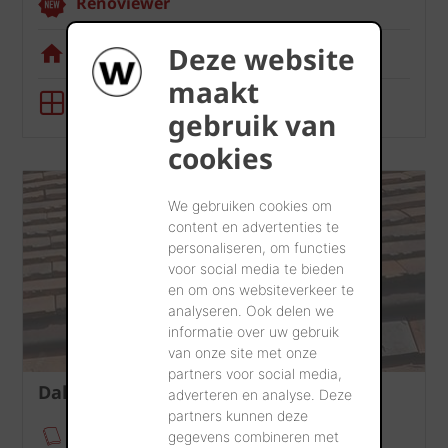
Renoviewer
Deze website
Visualisatietool
maakt
BIM-tool
gebruik van
cookies
We gebruiken cookies om
content en advertenties te
personaliseren, om functies
voor social media te bieden
en om ons websiteverkeer te
analyseren. Ook delen we
informatie over uw gebruik
van onze site met onze
partners voor social media,
Dak
adverteren en analyse. Deze
partners kunnen deze
Verankeringsmodule
gegevens combineren met